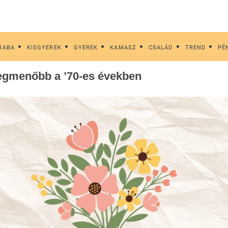
BABA
KISGYEREK
GYEREK
KAMASZ
CSALÁD
TREND
PÉ
 legmenőbb a ’70-es években