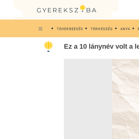
TEHERBEESÉS
TERHESSÉG
ANYA
Ez a 10 lánynév volt a