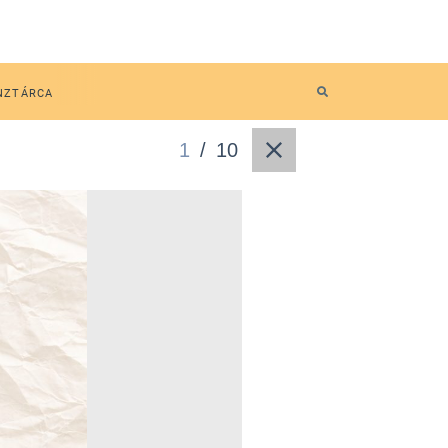
NZTÁRCA
1
/
10