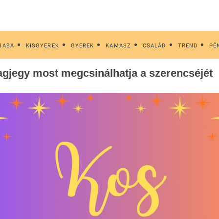
BABA
KISGYEREK
GYEREK
KAMASZ
CSALÁD
TREND
PÉ
lagjegy most megcsinálhatja a szerencséjét