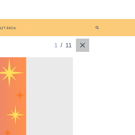
NZTÁRCA
1
/
11