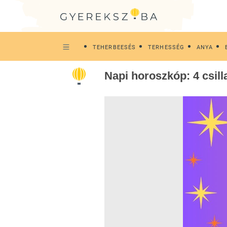
TEHERBEESÉS
TERHESSÉG
ANYA
Napi horoszkóp: 4 csil