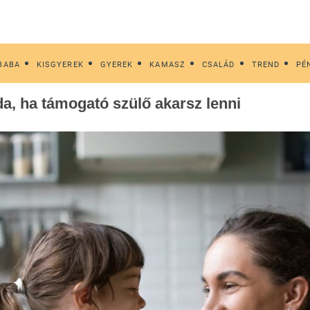
BABA
KISGYEREK
GYEREK
KAMASZ
CSALÁD
TREND
PÉ
oda, ha támogató szülő akarsz lenni