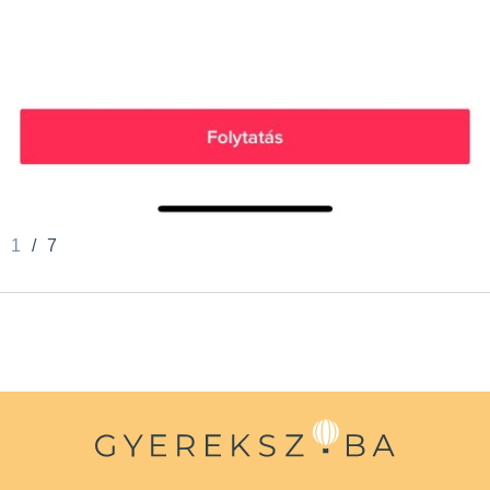
1
/
7