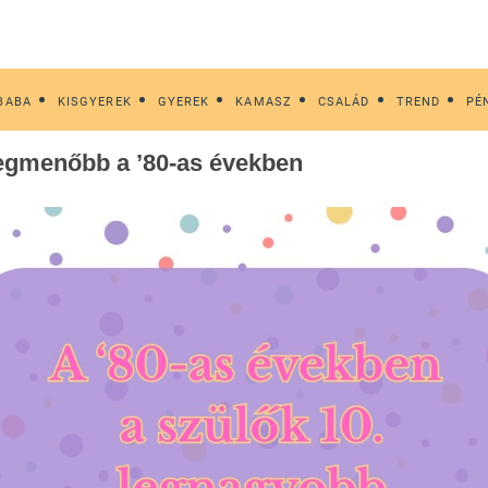
BABA
KISGYEREK
GYEREK
KAMASZ
CSALÁD
TREND
PÉ
 legmenőbb a ’80-as években