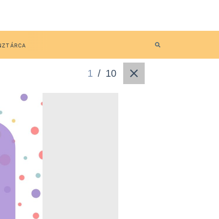
NZTÁRCA
1
/
10