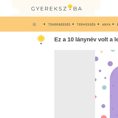
TEHERBEESÉS
TERHESSÉG
ANYA
Ez a 10 lánynév volt a