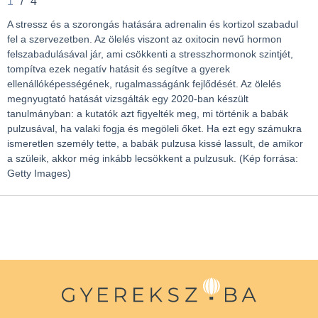
1
/
4
A stressz és a szorongás hatására adrenalin és kortizol szabadul
fel a szervezetben. Az ölelés viszont az oxitocin nevű hormon
felszabadulásával jár, ami csökkenti a stresszhormonok szintjét,
tompítva ezek negatív hatásit és segítve a gyerek
ellenállóképességének, rugalmasságánk fejlődését. Az ölelés
megnyugtató hatását vizsgálták egy 2020-ban készült
tanulmányban: a kutatók azt figyelték meg, mi történik a babák
pulzusával, ha valaki fogja és megöleli őket. Ha ezt egy számukra
ismeretlen személy tette, a babák pulzusa kissé lassult, de amikor
a szüleik, akkor még inkább lecsökkent a pulzusuk. (Kép forrása:
Getty Images)