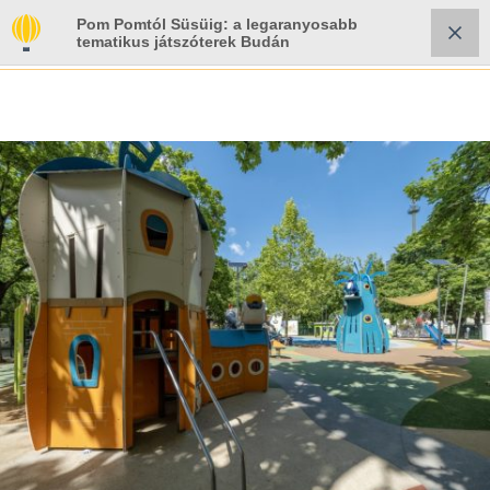
Pom Pomtól Süsüig: a legaranyosabb
tematikus játszóterek Budán