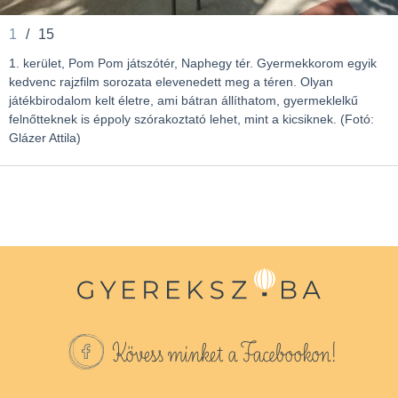
1
/
15
1. kerület, Pom Pom játszótér, Naphegy tér. Gyermekkorom egyik
kedvenc rajzfilm sorozata elevenedett meg a téren. Olyan
játékbirodalom kelt életre, ami bátran állíthatom, gyermeklelkű
felnőtteknek is éppoly szórakoztató lehet, mint a kicsiknek. (Fotó:
Glázer Attila)
Kövess minket a Facebookon!