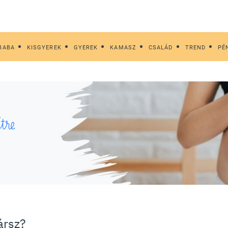
BABA
KISGYEREK
GYEREK
KAMASZ
CSALÁD
TREND
PÉ
tre
ársz?