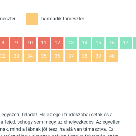
meszter
harmadik trimeszter
8
9
10
11
12
13
14
15
16
17
32
33
34
35
36
37
38
39
40
z egyszerű feladat. Ha az éjjeli fürdőszobai séták és a
d a fejed, sehogy sem megy az elhelyezkedés. Az egyetlen
ak, mind a lábnak jót tesz, ha alá van támasztva. Ez