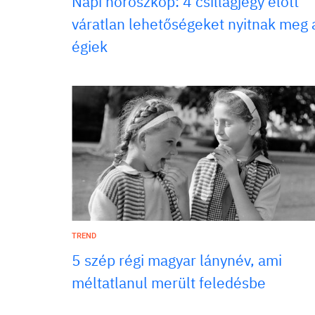
Napi horoszkóp: 4 csillagjegy előtt
váratlan lehetőségeket nyitnak meg 
égiek
TREND
5 szép régi magyar lánynév, ami
méltatlanul merült feledésbe