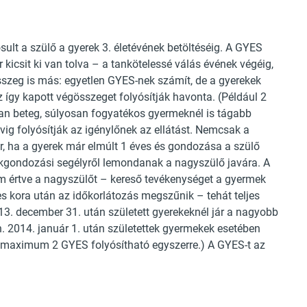
sult a szülő a gyerek 3. életévének betöltéséig. A GYES
 kicsit ki van tolva – a tankötelessé válás évének végéig,
sszeg is más: egyetlen GYES-nek számít, de a gyerekek
z így kapott végösszeget folyósítják havonta. (Például 2
san beteg, súlyosan fogyatékos gyermeknél is tágabb
évig folyósítják az igénylőnek az ellátást. Nemcsak a
or, ha a gyerek már elmúlt 1 éves és gondozása a szülő
ekgondozási segélyről lemondanak a nagyszülő javára. A
 értve a nagyszülőt – kereső tevékenységet a gyermek
s kora után az időkorlátozás megszűnik – tehát teljes
3. december 31. után született gyerekeknél jár a nagyobb
 2014. január 1. után születettek gyermekek esetében
e maximum 2 GYES folyósítható egyszerre.) A GYES-t az