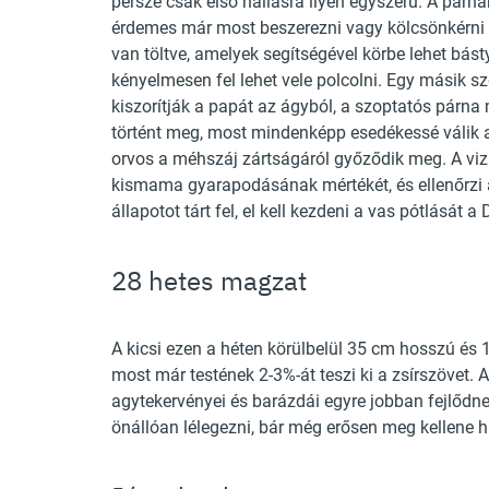
persze csak első hallásra ilyen egyszerű. A párn
érdemes már most beszerezni vagy kölcsönkérni 
van töltve, amelyek segítségével körbe lehet bást
kényelmesen fel lehet vele polcolni. Egy másik 
kiszorítják a papát az ágyból, a szoptatós párna
történt meg, most mindenképp esedékessé válik a
orvos a méhszáj zártságáról győződik meg. A viz
kismama gyarapodásának mértékét, és ellenőrzi
állapotot tárt fel, el kell kezdeni a vas pótlását 
28 hetes magzat
A kicsi ezen a héten körülbelül 35 cm hosszú é
most már testének 2-3%-át teszi ki a zsírszövet. 
agytekervényei és barázdái egyre jobban fejlődn
önállóan lélegezni, bár még erősen meg kellene ha