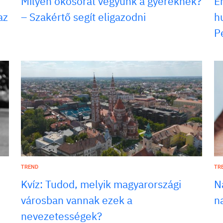
Milyen okosórát vegyünk a gyereknek?
É
az
– Szakértő segít eligazodni
h
P
TREND
TR
Kvíz: Tudod, melyik magyarországi
N
városban vannak ezek a
na
nevezetességek?