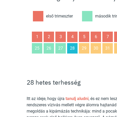
első trimeszter
második tri
1
2
3
4
5
6
7
25
26
27
28
29
30
31
28 hetes terhesség
Itt az ideje, hogy újra
tanulj aludni
, és ez nem les
rendszeres vízivás mellett végre álomra hajtaná
megoldás a kipárnázás technikája: mind a pocakn