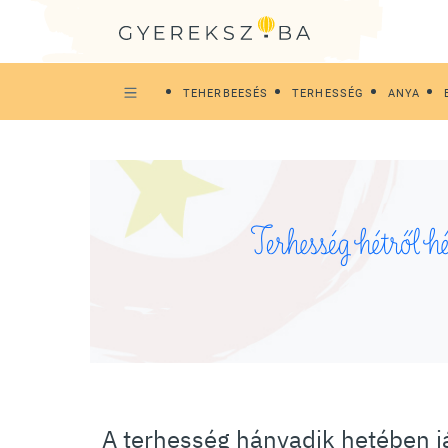
TEHERBEESÉS
TERHESSÉG
ANYA
Terhesség hétről hé
A terhesség hányadik hetében j