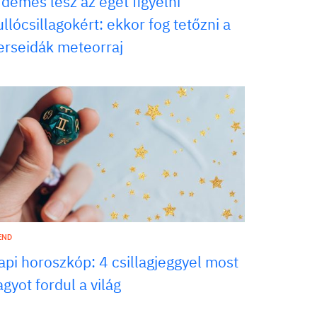
rdemes lesz az eget figyelni
ullócsillagokért: ekkor fog tetőzni a
erseidák meteorraj
END
api horoszkóp: 4 csillagjeggyel most
gyot fordul a világ