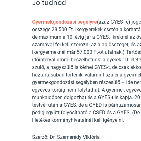
Jó tudnod
Gyermekgondozási segélyre
(azaz GYES-re) jogo
összege 28.500 Ft. Ikergyerekek esetén a korhatár
de maximum a 10. évig jár a GYES. Ikreknél az ö
számával fel kell szorozni az alap összeget, és a
ikergyermeknél már 57.000 Ft-ot utalnak.) Tartó
időintervallumról beszélhetünk: a gyerek 10. élet
szülő, a nagyszülő is kérhet GYES-t, de csak akk
háztartásában történik, valamint szülei a gyerm
gyermekgondozási segélyben részesülő – ide nem
egyéves koráig nem folytathat. A gyermek egyéve
munkaidőben dolgozhat és a GYES-t is kapja. 201
testvér után a GYES, de a GYED is párhuzamosan.
pedig együtt folyósítható a CSED és a GYES. (D
illetékes kormányhivatalnál kell igényelni.
Szerző: Dr. Szemerédy Viktória