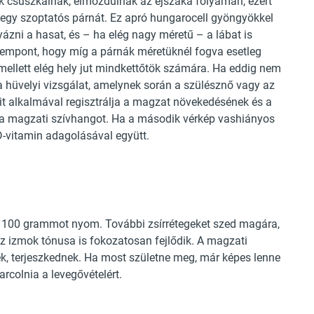
ák csúszkálnak, elmozdulnak az éjszaka folyamán, ezért
egy szoptatós párnát. Ez apró hungarocell gyöngyökkel
yázni a hasat, és – ha elég nagy méretű – a lábat is
szempont, hogy míg a párnák méretüknél fogva esetleg
 mellett elég hely jut mindkettőtök számára. Ha eddig nem
 hüvelyi vizsgálat, amelynek során a szülésznő vagy az
it alkalmával regisztrálja a magzat növekedésének és a
 a magzati szívhangot. Ha a második vérkép vashiányos
a D-vitamin adagolásával együtt.
s 1100 grammot nyom. További zsírrétegeket szed magára,
Az izmok tónusa is fokozatosan fejlődik. A magzati
ek, terjeszkednek. Ha most születne meg, már képes lenne
rcolnia a levegővételért.