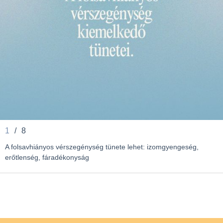
1
/
8
A folsavhiányos vérszegénység tünete lehet: izomgyengeség,
erőtlenség, fáradékonyság