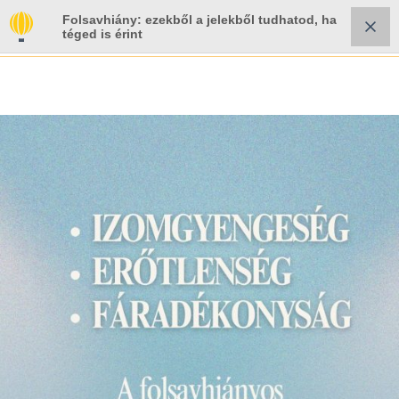
Folsavhiány: ezekből a jelekből tudhatod, ha
téged is érint