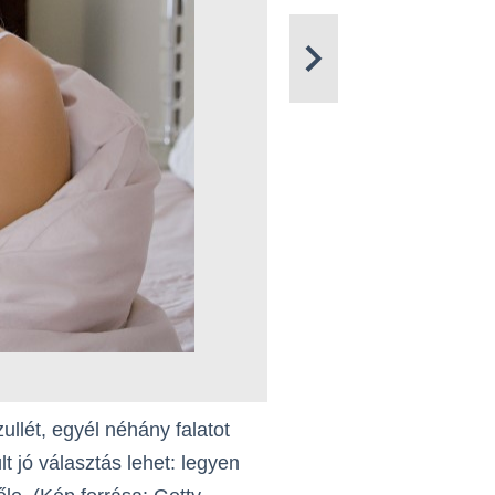
ullét, egyél néhány falatot
t jó választás lehet: legyen