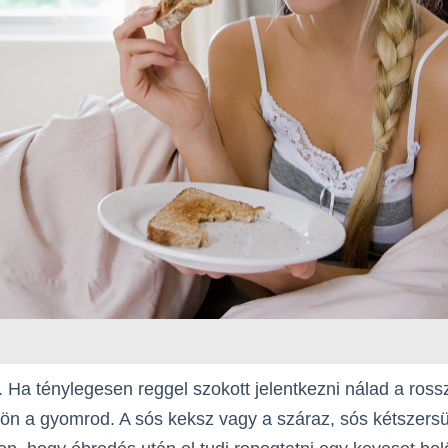
. Ha ténylegesen reggel szokott jelentkezni nálad a rossz
ön a gyomrod. A sós keksz vagy a száraz, sós kétszersül