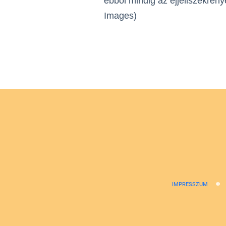
ebből mindig az éjjeliszekrény
Images)
IMPRESSZUM