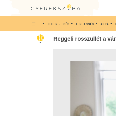
TEHERBEESÉS
TERHESSÉG
ANYA
Reggeli rosszullét a vá