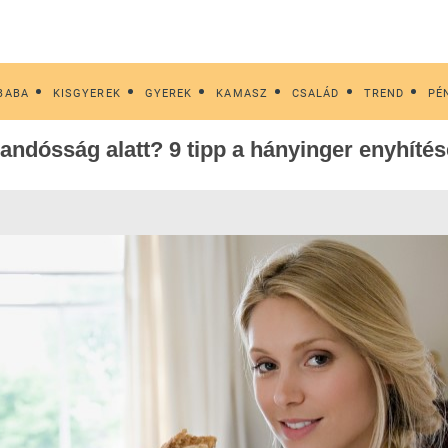
BABA
KISGYEREK
GYEREK
KAMASZ
CSALÁD
TREND
PÉ
randósság alatt? 9 tipp a hányinger enyhíté