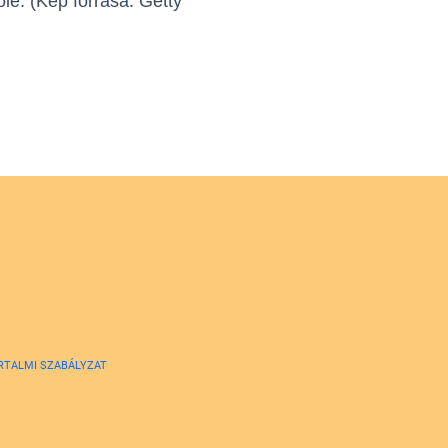
le. (Kép forrása: Getty
RTALMI SZABÁLYZAT