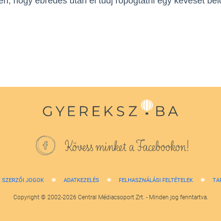
en, hogy ébredés után el tudj ropogtatni egy keveset belő
Kövess minket a Facebookon!
SZERZŐI JOGOK
ADATKEZELÉS
FELHASZNÁLÁSI FELTÉTELEK
TA
Copyright © 2002-2026 Central Médiacsoport Zrt. - Minden jog fenntartva.