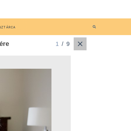
NZTÁRCA
sére
1
/
9