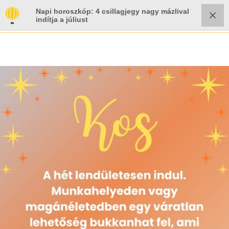
Napi horoszkóp: 4 csillagjegy nagy mázlival
indítja a júliust