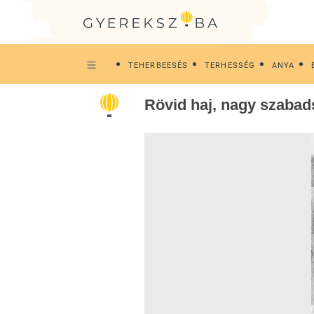
TEHERBEESÉS
TERHESSÉG
ANYA
Rövid haj, nagy szabads