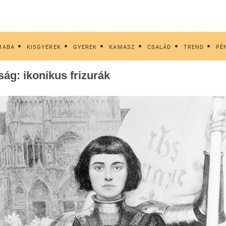
BABA
KISGYEREK
GYEREK
KAMASZ
CSALÁD
TREND
PÉ
ág: ikonikus frizurák