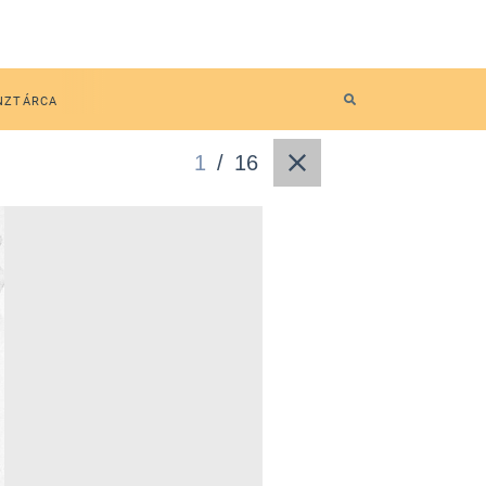
NZTÁRCA
1
/
16