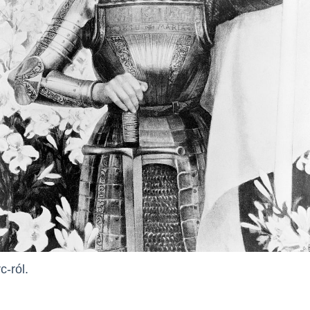
c-ról.