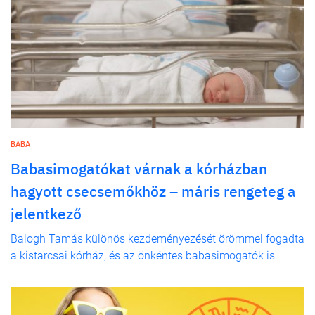
BABA
Babasimogatókat várnak a kórházban
hagyott csecsemőkhöz – máris rengeteg a
jelentkező
Balogh Tamás különös kezdeményezését örömmel fogadta
a kistarcsai kórház, és az önkéntes babasimogatók is.