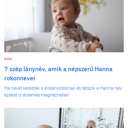
BABA
7 szép lánynév, amik a népszerű Hanna
rokonnevei
Ha nevet kerestek a kislányotoknak és tetszik a Hanna név,
ezeket is érdemes megnéznetek!