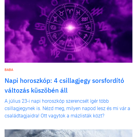
BABA
Napi horoszkóp: 4 csillagjegy sorsfordító
változás küszöbén áll
A július 23-i napi horoszkóp szerencsét ígér több
csillagjegynek is. Nézd meg, milyen napod lesz és mi vár a
családtagjaidra! Ott vagytok a mázlisták közt?