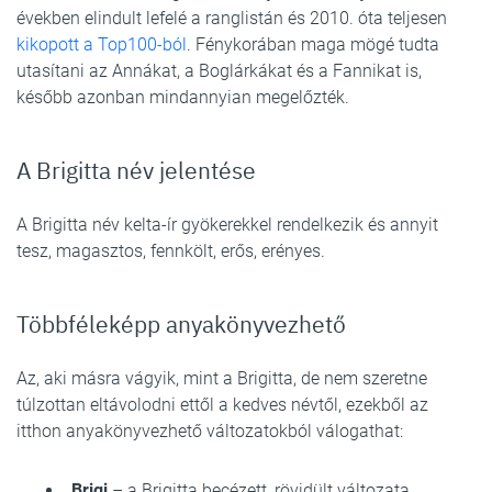
években elindult lefelé a ranglistán és 2010. óta teljesen
kikopott a Top100-ból
. Fénykorában maga mögé tudta
utasítani az Annákat, a Boglárkákat és a Fannikat is,
később azonban mindannyian megelőzték.
A Brigitta név jelentése
A Brigitta név kelta-ír gyökerekkel rendelkezik és annyit
tesz, magasztos, fennkölt, erős, erényes.
Többféleképp anyakönyvezhető
Az, aki másra vágyik, mint a Brigitta, de nem szeretne
túlzottan eltávolodni ettől a kedves névtől, ezekből az
itthon anyakönyvezhető változatokból válogathat:
Brigi
– a Brigitta becézett, rövidült változata