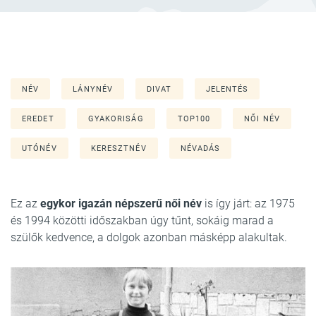
NÉV
LÁNYNÉV
DIVAT
JELENTÉS
EREDET
GYAKORISÁG
TOP100
NŐI NÉV
UTÓNÉV
KERESZTNÉV
NÉVADÁS
Ez az
egykor igazán népszerű női név
is így járt: az 1975
és 1994 közötti időszakban úgy tűnt, sokáig marad a
szülők kedvence, a dolgok azonban másképp alakultak.