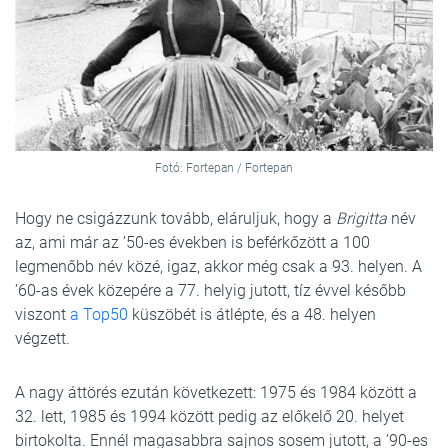
Fotó: Fortepan / Fortepan
Hogy ne csigázzunk tovább, eláruljuk, hogy a
Brigitta
név
az, ami már az ’50-es években is beférkőzött a 100
legmenőbb név közé, igaz, akkor még csak a 93. helyen. A
’60-as évek közepére a 77. helyig jutott, tíz évvel később
viszont
a Top50
küszöbét is átlépte, és a 48. helyen
végzett.
A nagy áttörés ezután következett: 1975 és 1984 között a
32. lett, 1985 és 1994 között pedig az előkelő 20. helyet
birtokolta. Ennél magasabbra sajnos sosem jutott, a ’90-es