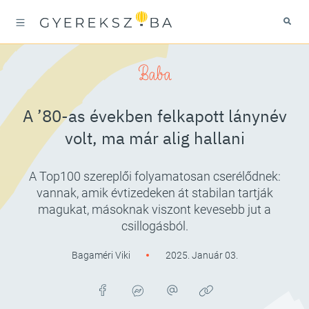
Baba
A ’80-as években felkapott lánynév
volt, ma már alig hallani
A Top100 szereplői folyamatosan cserélődnek:
vannak, amik évtizedeken át stabilan tartják
magukat, másoknak viszont kevesebb jut a
csillogásból.
Bagaméri Viki
2025. Január 03.