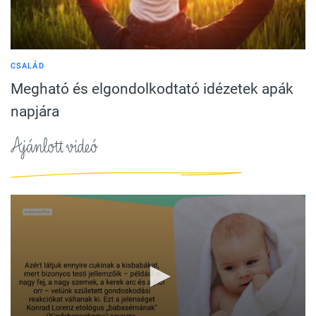
CSALÁD
Megható és elgondolkodtató idézetek apák
napjára
Ajánlott videó