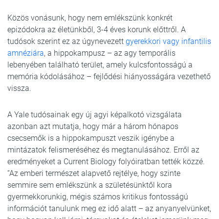
Közös vonásunk, hogy nem emlékszünk konkrét
epizódokra az életünkből, 3-4 éves korunk előttről. A
tudósok szerint ez az úgynevezett
gyerekkori vagy infantilis
amnéziára
, a hippokampusz – az agy temporális
lebenyében található terület, amely kulcsfontosságú a
memória kódolásához – fejlődési hiányosságára vezethető
vissza.
A Yale tudósainak egy új agyi képalkotó vizsgálata
azonban azt mutatja, hogy már a három hónapos
csecsemők is a hippokampuszt veszik igénybe a
mintázatok felismeréséhez és megtanulásához. Erről az
eredményeket a Current Biology folyóiratban tették közzé.
“Az emberi természet alapvető rejtélye, hogy szinte
semmire sem emlékszünk a születésünktől kora
gyermekkorunkig, mégis számos kritikus fontosságú
információt tanulunk meg ez idő alatt – az anyanyelvünket,