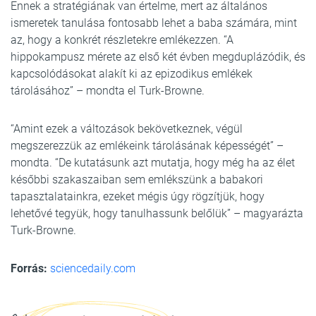
Ennek a stratégiának van értelme, mert az általános
ismeretek tanulása fontosabb lehet a baba számára, mint
az, hogy a konkrét részletekre emlékezzen. “A
hippokampusz mérete az első két évben megduplázódik, és
kapcsolódásokat alakít ki az epizodikus emlékek
tárolásához” – mondta el Turk-Browne.
“Amint ezek a változások bekövetkeznek, végül
megszerezzük az emlékeink tárolásának képességét” –
mondta. “De kutatásunk azt mutatja, hogy még ha az élet
későbbi szakaszaiban sem emlékszünk a babakori
tapasztalatainkra, ezeket mégis úgy rögzítjük, hogy
lehetővé tegyük, hogy tanulhassunk belőlük” – magyarázta
Turk-Browne.
Forrás:
sciencedaily.com