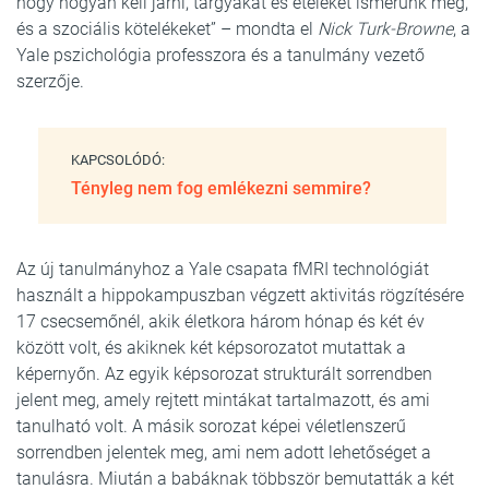
hogy hogyan kell járni, tárgyakat és ételeket ismerünk meg,
és a szociális kötelékeket” – mondta el
Nick Turk-Browne
, a
Yale pszichológia professzora és a tanulmány vezető
szerzője.
KAPCSOLÓDÓ:
Tényleg nem fog emlékezni semmire?
Az új tanulmányhoz a Yale csapata fMRI technológiát
használt a hippokampuszban végzett aktivitás rögzítésére
17 csecsemőnél, akik életkora három hónap és két év
között volt, és akiknek két képsorozatot mutattak a
képernyőn. Az egyik képsorozat strukturált sorrendben
jelent meg, amely rejtett mintákat tartalmazott, és ami
tanulható volt. A másik sorozat képei véletlenszerű
sorrendben jelentek meg, ami nem adott lehetőséget a
tanulásra. Miután a babáknak többször bemutatták a két