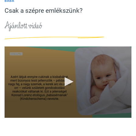
BABA
Csak a szépre emlékszünk?
Ajánlott videó
0
seconds
of
1