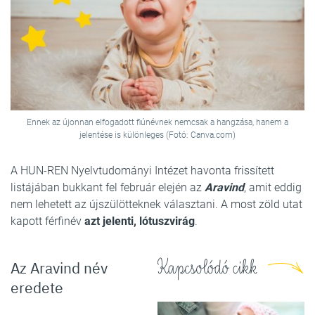
Ennek az újonnan elfogadott fiúnévnek nemcsak a hangzása, hanem a
jelentése is különleges (Fotó: Canva.com)
A HUN-REN Nyelvtudományi Intézet havonta frissített
listájában bukkant fel február elején az
Aravind
, amit eddig
nem lehetett az újszülötteknek választani. A most zöld utat
kapott férfinév
azt jelenti, lótuszvirág
.
Kapcsolódó cikk
Az Aravind név
eredete