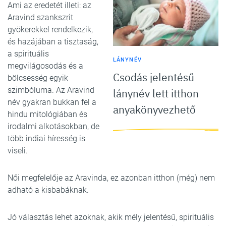
Ami az eredetét illeti: az
Aravind szankszrit
gyökerekkel rendelkezik,
és hazájában a tisztaság,
a spirituális
LÁNYNÉV
megvilágosodás és a
Csodás jelentésű
bölcsesség egyik
szimbóluma. Az Aravind
lánynév lett itthon
név gyakran bukkan fel a
anyakönyvezhető
hindu mitológiában és
irodalmi alkotásokban, de
több indiai híresség is
viseli.
Női megfelelője az Aravinda, ez azonban itthon (még) nem
adható a kisbabáknak.
Jó választás lehet azoknak, akik mély jelentésű, spirituális