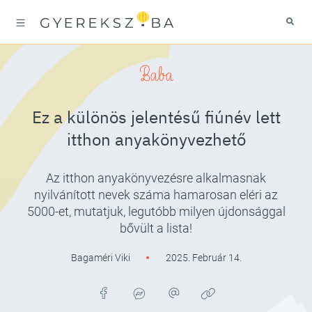
Baba
Ez a különös jelentésű fiúnév lett
itthon anyakönyvezhető
Az itthon anyakönyvezésre alkalmasnak
nyilvánított nevek száma hamarosan eléri az
5000-et, mutatjuk, legutóbb milyen újdonsággal
bővült a lista!
Bagaméri Viki
2025. Február 14.