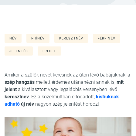
NÉV
FIÚNÉV
KERESZTNÉV
FÉRFINÉV
JELENTÉS
EREDET
Amikor a szülők nevet keresnek az úton lévő babájuknak, a
szép hangzás
mellett érdemes utánanézni annak is,
mit
jelent
a kiválasztott vagy legalábbis versenyben lévő
keresztnév
. Ez a közelmúltban elfogadott,
kisfiúknak
adható
új név
nagyon szép jelentést hordoz!