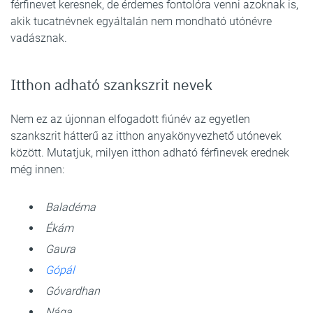
férfinevet keresnek, de érdemes fontolóra venni azoknak is,
akik tucatnévnek egyáltalán nem mondható utónévre
vadásznak.
Itthon adható szankszrit nevek
Nem ez az újonnan elfogadott fiúnév az egyetlen
szankszrit hátterű az itthon anyakönyvezhető utónevek
között. Mutatjuk, milyen itthon adható férfinevek erednek
még innen:
Baladéma
Ékám
Gaura
Gópál
Góvardhan
Nága