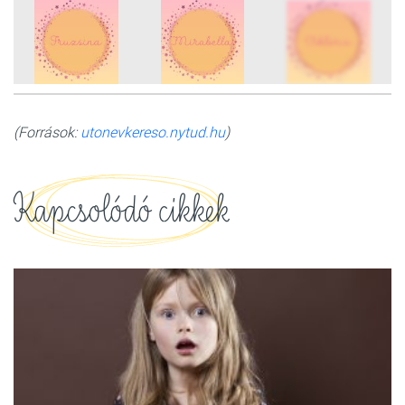
8
FOTÓ
(Források:
utonevkereso.nytud.hu
)
Kapcsolódó cikkek