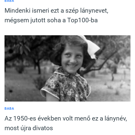
BABA
Mindenki ismeri ezt a szép lánynevet,
mégsem jutott soha a Top100-ba
BABA
Az 1950-es években volt menő ez a lánynév,
most újra divatos