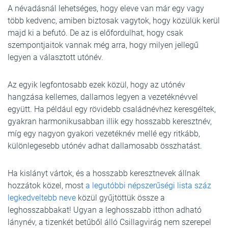
A névadásnál lehetséges, hogy eleve van már egy vagy
több kedvenc, amiben biztosak vagytok, hogy közülük kerül
majd ki a befutó. De az is előfordulhat, hogy csak
szempontjaitok vannak még arra, hogy milyen jellegű
legyen a választott utónév.
Az egyik legfontosabb ezek közül, hogy az utónév
hangzása kellemes, dallamos legyen a vezetéknévvel
együtt. Ha például egy rövidebb családnévhez keresgéltek,
gyakran harmonikusabban illik egy hosszabb keresztnév,
míg egy nagyon gyakori vezetéknév mellé egy ritkább,
különlegesebb utónév adhat dallamosabb összhatást.
Ha kislányt vártok, és a hosszabb keresztnevek állnak
hozzátok közel, most
a legutóbbi népszerűségi lista száz
legkedveltebb neve
közül gyűjtöttük össze a
leghosszabbakat! Ugyan a leghosszabb itthon adható
lánynév, a tizenkét betűből álló Csillagvirág nem szerepel