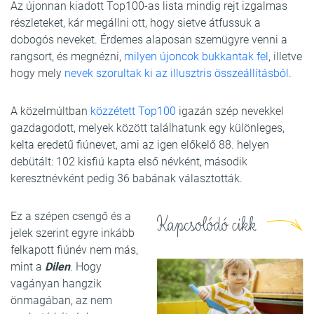
Az újonnan kiadott Top100-as lista mindig rejt izgalmas
részleteket, kár megállni ott, hogy sietve átfussuk a
dobogós neveket. Érdemes alaposan szemügyre venni a
rangsort, és megnézni,
milyen újoncok bukkantak fel
, illetve
hogy mely
nevek szorultak ki az illusztris összeállításból
.
A közelmúltban
közzétett Top100
igazán szép nevekkel
gazdagodott, melyek között találhatunk egy különleges,
kelta eredetű fiúnevet, ami az igen előkelő 88. helyen
debütált: 102 kisfiú kapta első névként, második
keresztnévként pedig 36 babának választották.
Ez a szépen csengő és a
Kapcsolódó cikk
jelek szerint egyre inkább
felkapott fiúnév nem más,
mint a
Dilen
. Hogy
vagányan hangzik
önmagában, az nem