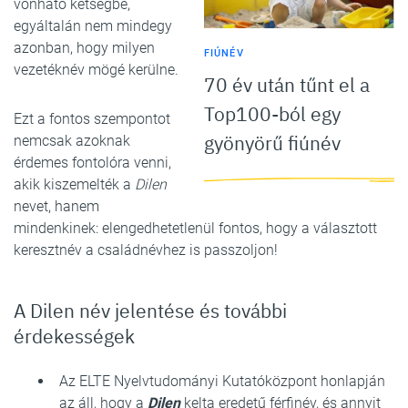
vonható kétségbe,
egyáltalán nem mindegy
azonban, hogy milyen
FIÚNÉV
vezetéknév mögé kerülne.
70 év után tűnt el a
Top100-ból egy
Ezt a fontos szempontot
gyönyörű fiúnév
nemcsak azoknak
érdemes fontolóra venni,
akik kiszemelték a
Dilen
nevet, hanem
mindenkinek: elengedhetetlenül fontos, hogy a választott
keresztnév a családnévhez is passzoljon!
A Dilen név jelentése és további
érdekességek
Az ELTE Nyelvtudományi Kutatóközpont honlapján
az áll, hogy a
Dilen
kelta eredetű férfinév, és annyit