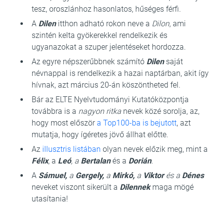
tesz, oroszlánhoz hasonlatos, hűséges férfi.
A
Dilen
itthon adható rokon neve a
Dilon
, ami
szintén kelta gyökerekkel rendelkezik és
ugyanazokat a szuper jelentéseket hordozza.
Az egyre népszerűbbnek számító
Dilen
saját
névnappal is rendelkezik a hazai naptárban, akit így
hívnak, azt március 20-án köszöntheted fel.
Bár az ELTE Nyelvtudományi Kutatóközpontja
továbbra is a
nagyon ritka
nevek közé sorolja, az,
hogy most először
a Top100-ba is bejutott
, azt
mutatja, hogy ígéretes jövő állhat előtte.
Az
illusztris listában
olyan nevek előzik meg, mint a
Félix
, a
Leó
, a
Bertalan
és a
Dorián
.
A
Sámuel,
a
Gergely,
a
Mirkó,
a
Viktor
és a
Dénes
neveket viszont sikerült a
Dilennek
maga mögé
utasítania!