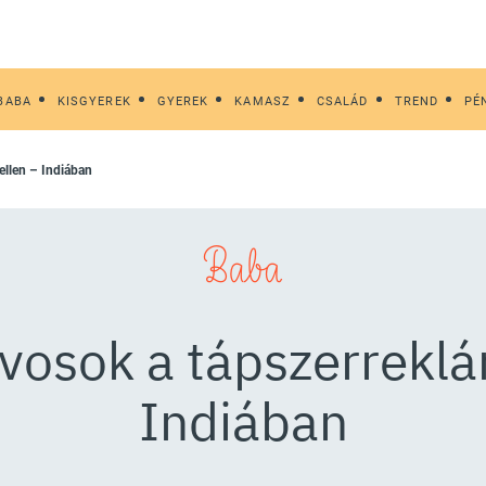
BABA
KISGYEREK
GYEREK
KAMASZ
CSALÁD
TREND
PÉ
ellen – Indiában
Baba
osok a tápszerreklá
Indiában