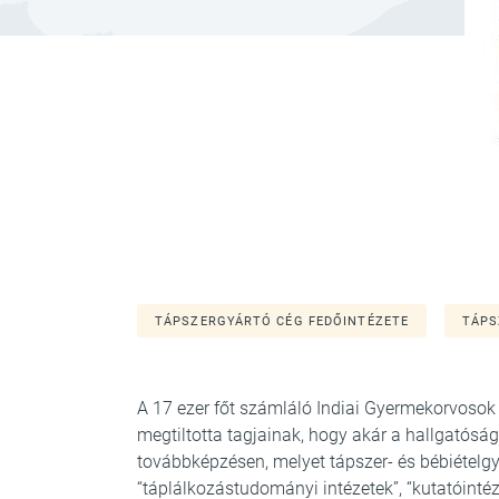
TÁPSZERGYÁRTÓ CÉG FEDŐINTÉZETE
TÁPS
A 17 ezer főt számláló Indiai Gyermekorvoso
megtiltotta tagjainak, hogy akár a hallgatósá
továbbképzésen, melyet tápszer- és bébiételgyá
“táplálkozástudományi intézetek”, “kutatóintéz