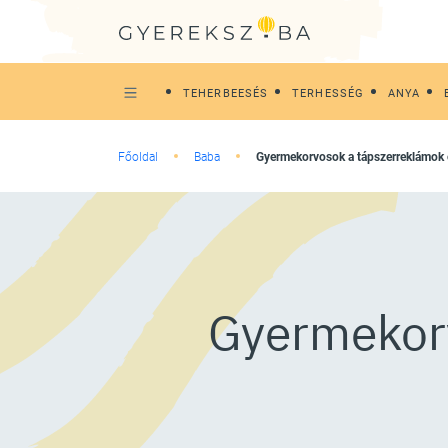
TEHERBEESÉS
TERHESSÉG
ANYA
Főoldal
Baba
Gyermekorvosok a tápszerreklámok 
Gyermekorv