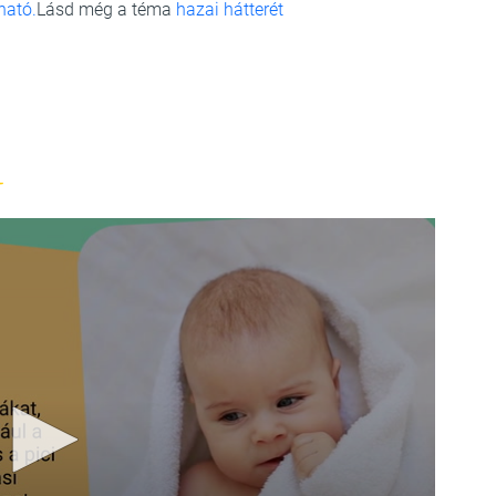
sható.
Lásd még a téma
hazai hátterét