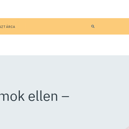
NZTÁRCA
mok ellen –