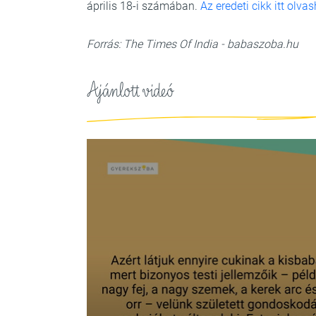
április 18-i számában.
Az eredeti cikk itt olva
Forrás: The Times Of India - babaszoba.hu
Ajánlott videó