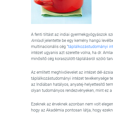
A fenti tiltást az indiai gyermekgyógyászok s
Amladi
jelentette be egy kemény hangú levélb
multinacionális cég “
táplálkozástudományi in
intézet ugyanis azt szerette volna, ha dr. Am
minősítő cég koraszülött-táplálásról szóló t
Az említett meghívólevelet az intézet dél-ázsia
táplálkozástudományi intézet tevékenysége te
az Indiában hatályos, anyatej-helyettesítő ter
olyan tudományos rendezvényeken, mint ez a t
Ezeknek az érveknek azonban nem volt elegend
hogy az Akadémia pontosan látja, hogy ezeknek