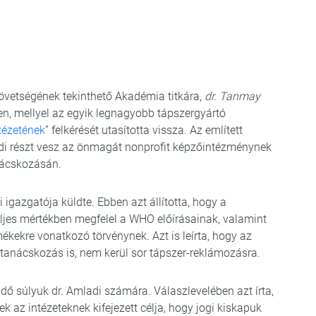
zövetségének tekinthető Akadémia titkára,
dr. Tanmay
en, mellyel az egyik legnagyobb tápszergyártó
tézetének
” felkérését utasította vissza. Az említett
ladi részt vesz az önmagát nonprofit képzőintézménynek
anácskozásán.
i igazgatója küldte. Ebben azt állította, hogy a
ljes mértékben megfelel a WHO előírásainak, valamint
mékekre vonatkozó törvénynek. Azt is leírta, hogy az
anácskozás is, nem kerül sor tápszer-reklámozásra.
ő súlyuk dr. Amladi számára. Válaszlevelében azt írta,
 az intézeteknek kifejezett célja, hogy jogi kiskapuk