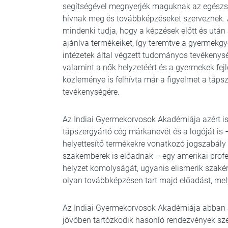
segítségével megnyerjék maguknak az egészs
hívnak meg és továbbképzéseket szerveznek. A
mindenki tudja, hogy a képzések előtt és után
ajánlva termékeiket, így teremtve a gyermekg
intézetek által végzett tudományos tevékenys
valamint a nők helyzetéért és a gyermekek fej
közleménye is felhívta már a figyelmet a tápsz
tevékenységére.
Az Indiai Gyermekorvosok Akadémiája azért is 
tápszergyártó cég márkanevét és a logóját is 
helyettesítő termékekre vonatkozó jogszabály 
szakemberek is előadnak – egy amerikai profes
helyzet komolyságát, ugyanis elismerik szakér
olyan továbbképzésen tart majd előadást, mely
Az Indiai Gyermekorvosok Akadémiája abban a 
jövőben tartózkodik hasonló rendezvények sze