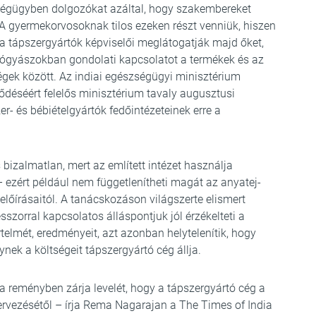
égügyben dolgozókat azáltal, hogy szakembereket
 gyermekorvosoknak tilos ezeken részt venniük, hiszen
 a tápszergyártók képviselői meglátogatják majd őket,
yógyászokban gondolati kapcsolatot a termékek és az
égek között. Az indiai egészségügyi minisztérium
lődéséért felelős minisztérium tavaly augusztusi
er- és bébiételgyártók fedőintézeteinek erre a
bizalmatlan, mert az említett intézet használja
– ezért például nem függetlenítheti magát az anyatej-
előírásaitól. A tanácskozáson világszerte elismert
szorral kapcsolatos álláspontjuk jól érzékelteti a
telmét, eredményeit, azt azonban helytelenítik, hogy
nek a költségeit tápszergyártó cég állja.
reményben zárja levelét, hogy a tápszergyártó cég a
rvezésétől – írja Rema Nagarajan a The Times of India