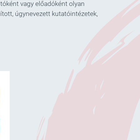
atóként vagy előadóként olyan
tott, úgynevezett kutatóintézetek,