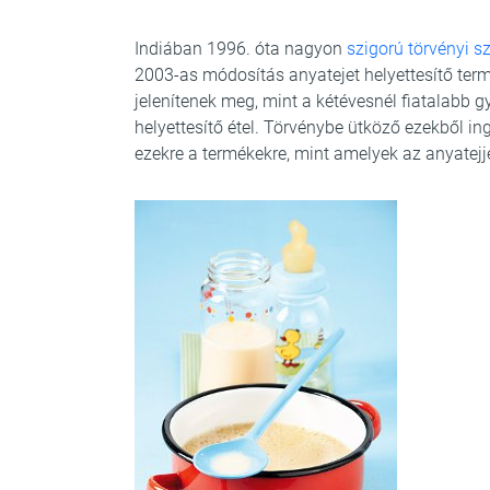
Indiában 1996. óta nagyon
szigorú törvényi 
2003-as módosítás anyatejet helyettesítő term
jelenítenek meg, mint a kétévesnél fiatalabb g
helyettesítő étel. Törvénybe ütköző ezekből i
ezekre a termékekre, mint amelyek az anyatejj