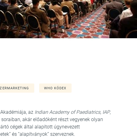
ZERMARKETING
WHO KÓDEX
k Akadémiája, az
Indian Academy of Paediatrics, IAP
,
g soraiban, akár előadóként részt vegyenek olyan
rtó cégek által alapított úgynevezett
etek” és “alapítványok” szerveznek.