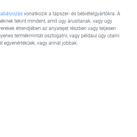
szabályozás
vonatkozik a tápszer- és bébiételgyártókra. A
éknek tekint mindent, amit úgy árusítanak, vagy úgy
yerekek étrendjében az anyatejet részben vagy teljesen
ngyenes termékmintát osztogatni, vagy például úgy utalni
el egyenértékűek, vagy annál jobbak.