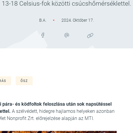
13-18 Celsius-fok közötti csúcshőmérséklettel.
B.A.
2024. Október 17.
RÁS
ŐSZ
li pára- és ködfoltok feloszlása után sok napsütéssel
ttel.
A szélvédett, hidegre hajlamos helyeken azonban
t Nonprofit Zrt. előrejelzése alapján az MTI.