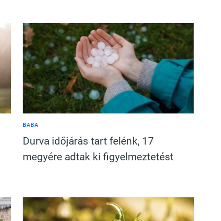
BABA
0
Durva időjárás tart felénk, 17
megyére adtak ki figyelmeztetést