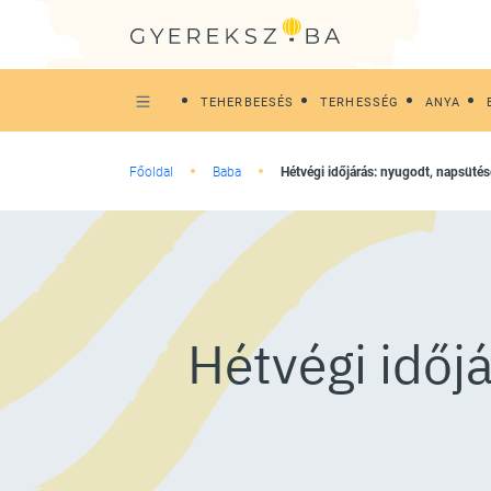
TEHERBEESÉS
TERHESSÉG
ANYA
Főoldal
Baba
Hétvégi időjárás: nyugodt, napsütés
Hétvégi időjá