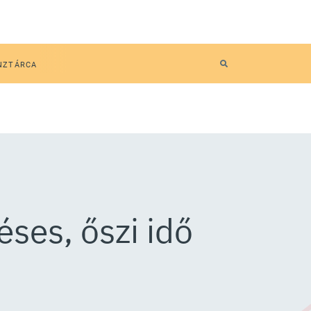
NZTÁRCA
éses, őszi idő