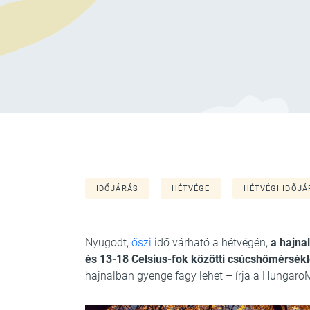
IDŐJÁRÁS
HÉTVÉGE
HÉTVÉGI IDŐJÁ
Nyugodt,
őszi
idő várható a hétvégén,
a hajna
és 13-18 Celsius-fok közötti csúcshőmérsékle
hajnalban gyenge fagy lehet – írja a HungaroMe