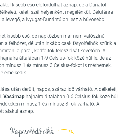
ráktól kisebb eső előfordulhat aznap, de a Dunától
élkeleti, keleti szél helyenként megélénkül. Délutánra
l a levegő, a Nyugat-Dunántúlon lesz a hűvösebb.
het kisebb eső, de napközben már nem valószínű
 a felhőzet, délután inkább csak fátyolfelhők szűrik a
ámítani a pára-, ködfoltok feloszlását követően. A
hajnalra általában 1-9 Celsius-fok közé hűl le, de az
kon mínusz 1 és mínusz 3 Celsius-fokot is mérhetnek.
zé emelkedik.
lása után derült, napos, száraz idő várható. A délkeleti,
l.
Vasárnap
hajnalra általában 0-6 Celsius-fok közé hűl
 vidékeken mínusz 1 és mínusz 3 fok várható. A
t alakul aznap.
Kapcsolódó cikk