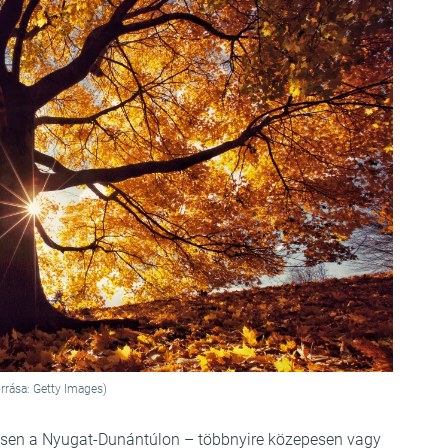
rrása: Getty Images)
ösen a Nyugat-Dunántúlon – többnyire közepesen vagy