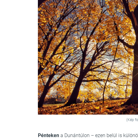
(Kép fo
Pénteken
a Dunántúlon – ezen belül is külön