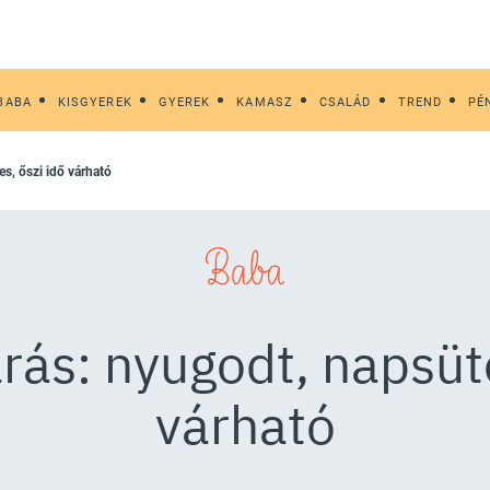
BABA
KISGYEREK
GYEREK
KAMASZ
CSALÁD
TREND
PÉ
es, őszi idő várható
Baba
rás: nyugodt, napsüt
várható