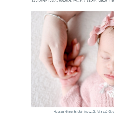
szülőnek jutott eszébe. Most viszont igazán l
Hosszú kihagyás után fedezték fel a szülők 