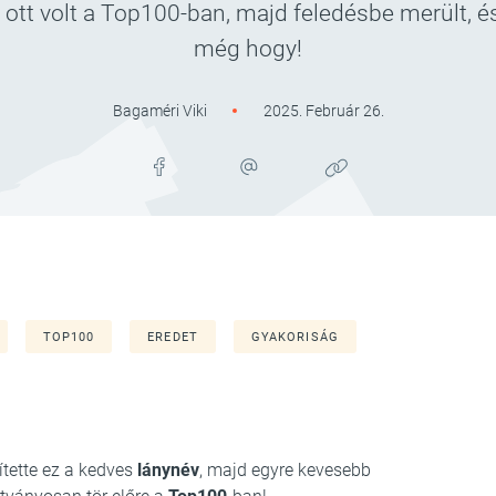
 ott volt a Top100-ban, majd feledésbe merült, é
még hogy!
Bagaméri Viki
2025. Február 26.
TOP100
EREDET
GYAKORISÁG
tette ez a kedves
lánynév
, majd egyre kevesebb