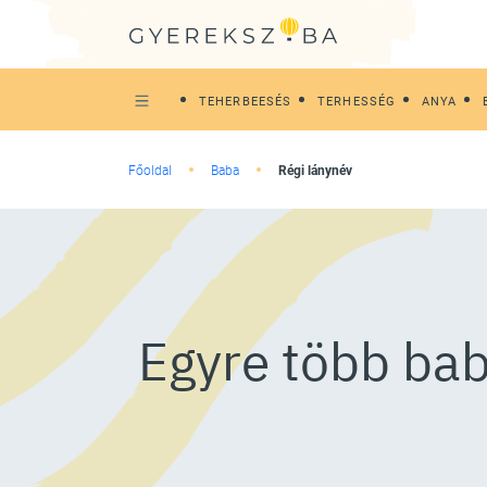
TEHERBEESÉS
TERHESSÉG
ANYA
Főoldal
Baba
Régi lánynév
Egyre több bab