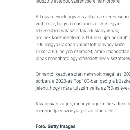
illusztris listából, szerencsére nem örökre!
A Lujza névnek ugyanis abban a szerencsébe
volt része, hogy a mostani szülők is egyre
lelkesebben választották a kislányuknak,
aminek köszönhetően 2019-ben újra bekerült 
100 leggyakrabban választott lánynév közé.
Ekkor a 83. helyen szerepelt, ami kimondottan
jónak mondható egy elfeledett név visszatérés
Onnantól kezdve aztán nem volt megállás: 2021-
sorban, a 2023-as Top100-ban pedig a büszkesé
jelenti, hogy mára túlszárnyalta az ’50-es évek
Kíváncsian várjuk, mennyit ugrik előre a friss
meghódítja viszonylag rövid időn belül!
Fotó: Getty Images