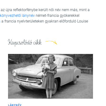
az újra reflektorfénybe került női név nem más, mint a
könyvezhető lánynév
német-francia gyökerekkel
a
a francia nyelvterületeken gyakran előforduló Louise
Kapcsolódó cikk
LÁNYNÉV