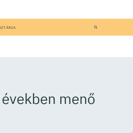
NZTÁRCA
es években menő