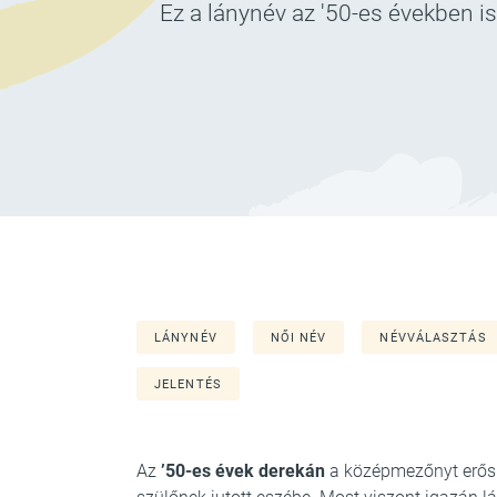
Ez a lánynév az '50-es években is
LÁNYNÉV
NŐI NÉV
NÉVVÁLASZTÁS
JELENTÉS
Az
’50-es évek derekán
a középmezőnyt erősí