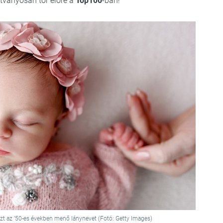
átványosan tör előre a
Top100
-ban!
ezt az ’50-es években menő lánynevet (Fotó: Getty Images)