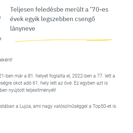
Teljesen feledésbe merült a ’70-es
n
évek egyik legszebben csengő
lányneve
a
eként!
ben már a 81. helyet foglalta el, 2022-ben a 77. lett a
gre okot adó 61. hely lett az övé. Ez egyben azt is
ben nyújtott teljesítményét!
 listában a Lujza, ami nagy valószínűséggel a Top50-et is