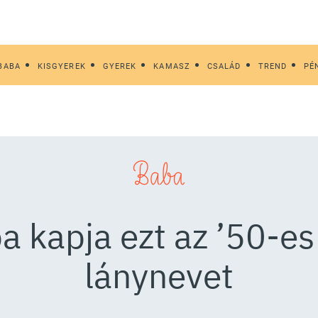
BABA
KISGYEREK
GYEREK
KAMASZ
CSALÁD
TREND
PÉ
Baba
a kapja ezt az ’50-
lánynevet