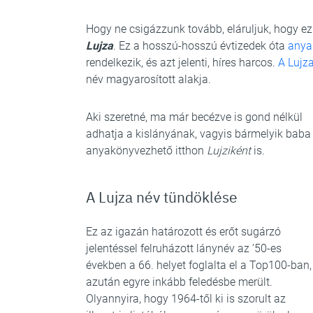
Hogy ne csigázzunk tovább, eláruljuk, hogy ez 
Lujza
. Ez a hosszú-hosszú évtizedek óta
anya
rendelkezik, és azt jelenti, híres harcos.
A Lujz
név magyarosított alakja.
Aki szeretné, ma már becézve is gond nélkül
adhatja a kislányának, vagyis bármelyik baba
anyakönyvezhető itthon
Lujziként
is.
A Lujza név tündöklése
Ez az igazán határozott és erőt sugárzó
jelentéssel felruházott lánynév az ’50-es
években a 66. helyet foglalta el a Top100-ban,
azután egyre inkább feledésbe merült.
Olyannyira, hogy 1964-től ki is szorult az