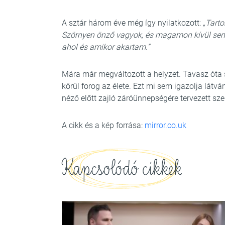
A sztár három éve még így nyilatkozott:
„Tarto
Szörnyen önző vagyok, és magamon kívül senk
ahol és amikor akartam.”
Mára már megváltozott a helyzet. Tavasz óta s
körül forog az élete. Ezt mi sem igazolja lát
néző előtt zajló záróünnepségére tervezett sze
A cikk és a kép forrása:
mirror.co.uk
Kapcsolódó cikkek