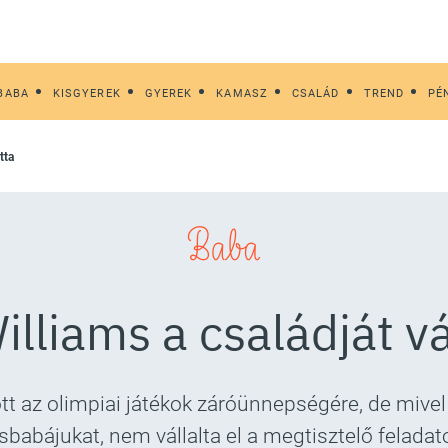
BABA
KISGYEREK
GYEREK
KAMASZ
CSALÁD
TREND
PÉ
tta
Baba
lliams a családját v
t az olimpiai játékok záróünnepségére, de mivel
isbabájukat, nem vállalta el a megtisztelő feladato