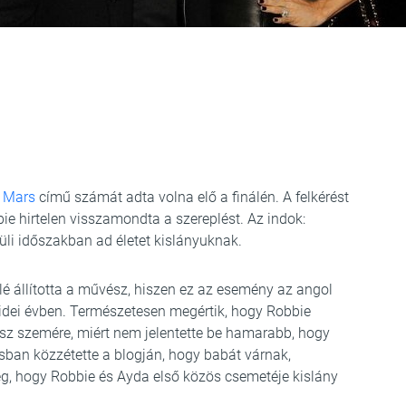
n Mars
című számát adta volna elő a finálén. A felkérést
bie hirtelen visszamondta a szereplést. Az indok:
üli időszakban ad életet kislányuknak.
lé állította a művész, hiszen ez az esemény az angol
 idei évben. Természetesen megértik, hogy Robbie
sz szemére, miért nem jelentette be hamarabb, hogy
usban közzétette a blogján, hogy babát várnak,
, hogy Robbie és Ayda első közös csemetéje kislány