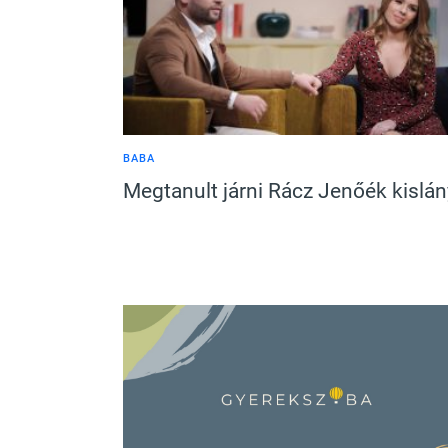
BABA
Megtanult járni Rácz Jenőék kislá