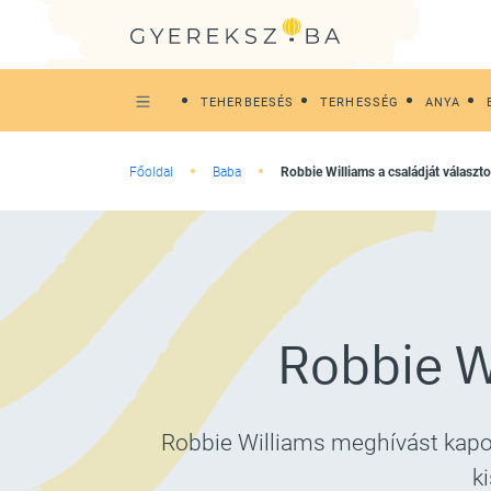
TEHERBEESÉS
TERHESSÉG
ANYA
Főoldal
Baba
Robbie Williams a családját választo
Robbie Wi
Robbie Williams meghívást kapot
k