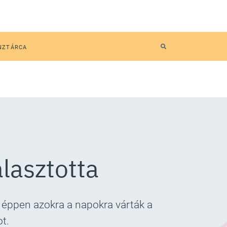
NZTÁRCA
álasztotta
 éppen azokra a napokra várták a
t.