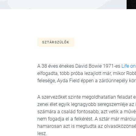
SZTÁRSZÜLŐK
A 38 éves énekes David Bowie 1971-es
Life o
elfogadta, több próba lezajlott már, mikor Rob
felesége, Ayda Field éppen a záróünnepély kör
A szervezőket szinte megoldhatatlan feladat e
zenei élet egyik legnagyobb seregszemléje az
számára a család fontosabb, azt vetik a művé
nem fogadja el a felkérést. A sztár már márci
hamarosan azt is megtudta az olvasóközönség
lesz.