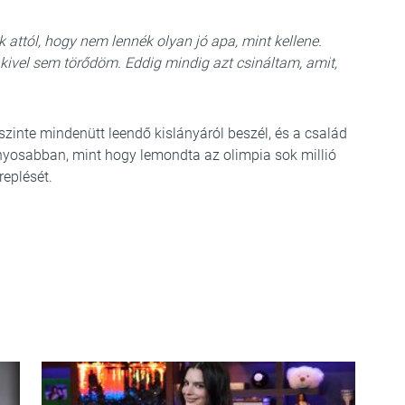
k attól, hogy nem lennék olyan jó apa, mint kellene.
ivel sem törődöm. Eddig mindig azt csináltam, amit,
zinte mindenütt leendő kislányáról beszél, és a család
ványosabban, mint hogy lemondta az olimpia sok millió
replését.