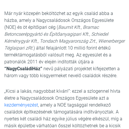
Már nyár közepén beköltözhet az egyik család abba a
házba, amely a Nagycsaládosok Országos Egyesülete
(NOE) és öt építőipari cég (
Baumit Kft., Bramac
Betoncserépgyártó és Építőanyagipari Kft., Schiedel
Kéménygyár Kft., Tondach Magyarország Zrt., Wienerberger
Téglaipari zRt.
) által felajánlott 10 millió forint értékű
terméktámogatásból valósult meg. Az egyesület és a
patronálók 2011 év elején indították útjára a
“NagyCsaládiHáz”
nevű pályázati projektet kifejezetten a
három vagy több kisgyermeket nevelő családok részére.
„Kicsi a lakás, nagyobbat kíván!”: ezzel a szlogennel hívta
életre a Nagycsaládosok Országos Egyesülete azt a
kezdeményezést
, amely a NOE tagsággal rendelkező
családok építkezésének támogatására indítványoztak. A
nyertes két családi ház egyike július végére elkészül, míg a
másik épületbe várhatóan ősszel költözhetnek be a kicsik