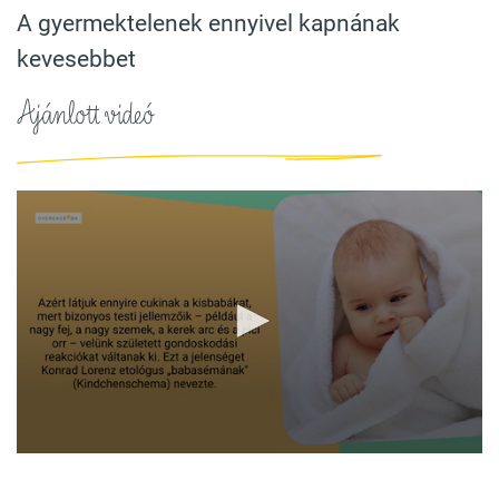
A gyermektelenek ennyivel kapnának
kevesebbet
Ajánlott videó
0
seconds
of