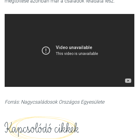
megtöltése azonban már a családok feladata lesz.
Forrás: Nagycsaládosok Országos Egyesülete
Kapcsolódó cikkek