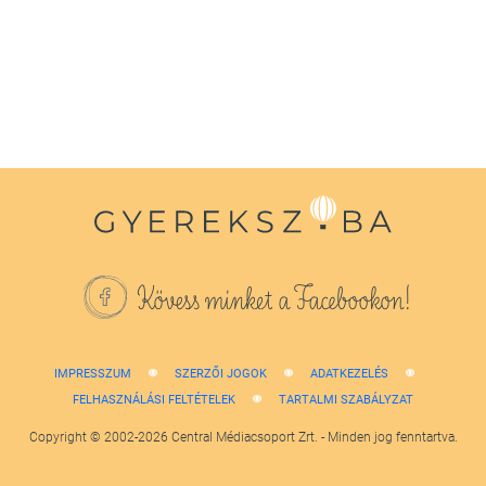
1
minute,
38
seconds
Kövess minket a Facebookon!
IMPRESSZUM
SZERZŐI JOGOK
ADATKEZELÉS
FELHASZNÁLÁSI FELTÉTELEK
TARTALMI SZABÁLYZAT
Copyright © 2002-2026 Central Médiacsoport Zrt. - Minden jog fenntartva.