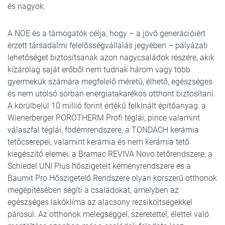
és nagyok.
A NOE és a támogatók célja, hogy – a jövő generációiért
érzett társadalmi felelősségvállalás jegyében – pályázati
lehetőséget biztosítsanak azon nagycsaládok részére, akik
kizárólag saját erőből nem tudnak három vagy több
gyermekük számára megfelelő méretű, élhető, egészséges
és nem utolsó sorban energiatakarékos otthont biztosítani.
A körülbelül 10 millió forint értékű felkínált építőanyag: a
Wienerberger POROTHERM Profi téglái, pince valamint
válaszfal téglái, födémrendszere, a TONDACH kerámia
tetőcserepei, valamint kerámia és nem kerámia tető
kiegészítő elemei, a Bramac REVIVA Novo tetőrendszere, a
Schiedel UNI Plus hőszigetelt kéményrendszere és a
Baumit Pro Hőszigetelő Rendszere olyan korszerű otthonok
megépítésében segíti a családokat, amelyben az
egészséges lakóklíma az alacsony rezsiköltségekkel
párosul. Az otthonok melegséggel, szeretettel, élettel való