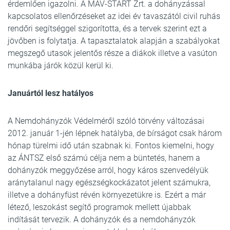
érdemlően igazolni. A MÁV-START Zrt. a dohányzással
kapcsolatos ellenőrzéseket az idei év tavaszától civil ruhás
rendőri segítséggel szigorította, és a tervek szerint ezt a
jövőben is folytatja. A tapasztalatok alapján a szabályokat
megszegő utasok jelentős része a diákok illetve a vasúton
munkába járók közül kerül ki.
Januártól lesz hatályos
A Nemdohányzók Védelméről szóló törvény változásai
2012. január 1-jén lépnek hatályba, de bírságot csak három
hónap türelmi idő után szabnak ki. Fontos kiemelni, hogy
az ÁNTSZ első számú célja nem a büntetés, hanem a
dohányzók meggyőzése arról, hogy káros szenvedélyük
aránytalanul nagy egészségkockázatot jelent számukra,
illetve a dohányfüst révén környezetükre is. Ezért a már
létező, leszokást segítő programok mellett újabbak
indítását tervezik. A dohányzók és a nemdohányzók