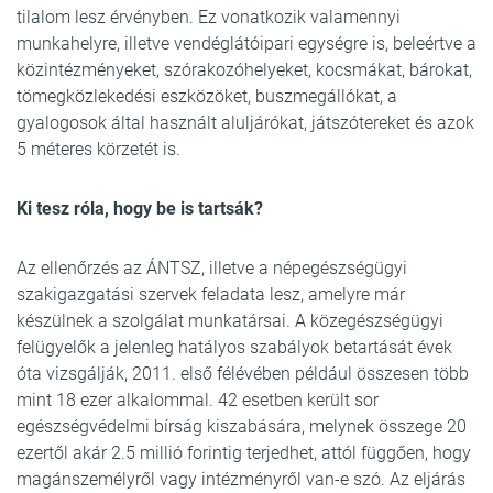
tilalom lesz érvényben. Ez vonatkozik valamennyi
munkahelyre, illetve vendéglátóipari egységre is, beleértve a
közintézményeket, szórakozóhelyeket, kocsmákat, bárokat,
tömegközlekedési eszközöket, buszmegállókat, a
gyalogosok által használt aluljárókat, játszótereket és azok
5 méteres körzetét is.
Ki tesz róla, hogy be is tartsák?
Az ellenőrzés az ÁNTSZ, illetve a népegészségügyi
szakigazgatási szervek feladata lesz, amelyre már
készülnek a szolgálat munkatársai. A közegészségügyi
felügyelők a jelenleg hatályos szabályok betartását évek
óta vizsgálják, 2011. első félévében például összesen több
mint 18 ezer alkalommal. 42 esetben került sor
egészségvédelmi bírság kiszabására, melynek összege 20
ezertől akár 2.5 millió forintig terjedhet, attól függően, hogy
magánszemélyről vagy intézményről van-e szó. Az eljárás