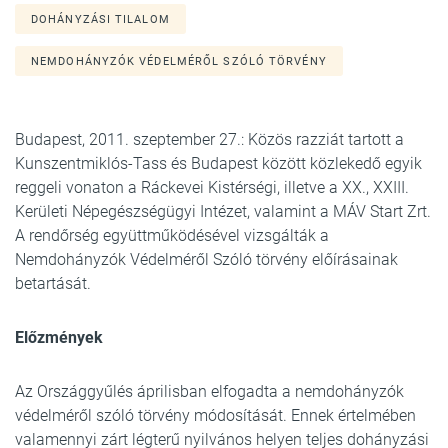
DOHÁNYZÁSI TILALOM
NEMDOHÁNYZÓK VÉDELMÉRŐL SZÓLÓ TÖRVÉNY
Budapest, 2011. szeptember 27.: Közös razziát tartott a
Kunszentmiklós-Tass és Budapest között közlekedő egyik
reggeli vonaton a Ráckevei Kistérségi, illetve a XX., XXIII.
Kerületi Népegészségügyi Intézet, valamint a MÁV Start Zrt.
A rendőrség együttműködésével vizsgálták a
Nemdohányzók Védelméről Szóló törvény előírásainak
betartását.
Előzmények
Az Országgyűlés áprilisban elfogadta a nemdohányzók
védelméről szóló törvény módosítását. Ennek értelmében
valamennyi zárt légterű nyilvános helyen teljes dohányzási