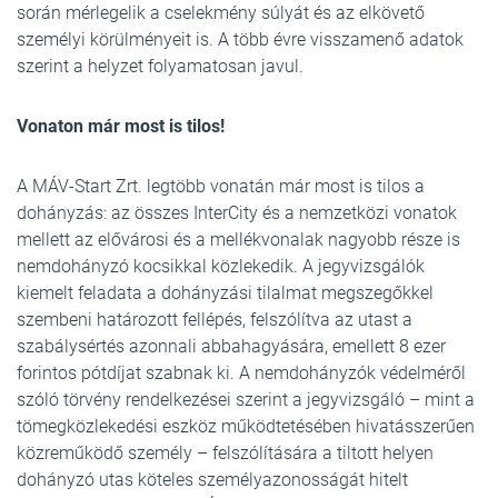
során mérlegelik a cselekmény súlyát és az elkövető
személyi körülményeit is. A több évre visszamenő adatok
szerint a helyzet folyamatosan javul.
Vonaton már most is tilos!
A MÁV-Start Zrt. legtöbb vonatán már most is tilos a
dohányzás: az összes InterCity és a nemzetközi vonatok
mellett az elővárosi és a mellékvonalak nagyobb része is
nemdohányzó kocsikkal közlekedik. A jegyvizsgálók
kiemelt feladata a dohányzási tilalmat megszegőkkel
szembeni határozott fellépés, felszólítva az utast a
szabálysértés azonnali abbahagyására, emellett 8 ezer
forintos pótdíjat szabnak ki. A nemdohányzók védelméről
szóló törvény rendelkezései szerint a jegyvizsgáló – mint a
tömegközlekedési eszköz működtetésében hivatásszerűen
közreműködő személy – felszólítására a tiltott helyen
dohányzó utas köteles személyazonosságát hitelt