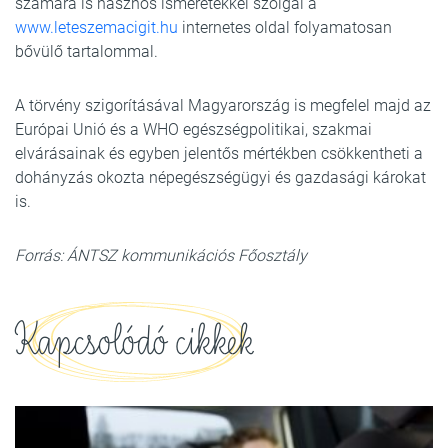
számára is hasznos ismeretekkel szolgál a
www.leteszemacigit.hu
internetes oldal folyamatosan
bővülő tartalommal.
A törvény szigorításával Magyarország is megfelel majd az
Európai Unió és a WHO egészségpolitikai, szakmai
elvárásainak és egyben jelentős mértékben csökkentheti a
dohányzás okozta népegészségügyi és gazdasági károkat
is.
Forrás: ÁNTSZ kommunikációs Főosztály
Kapcsolódó cikkek