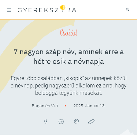
Család
7 nagyon szép név, aminek erre a
hétre esik a névnapja
Egyre több családban „kikopik” az ünnepek közül
a névnap, pedig nagyszerű alkalom ez arra, hogy
boldoggá tegyünk másokat.
Bagaméri Viki
2025. Január 13.