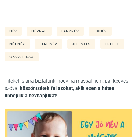
NÉV
NÉVNAP
LÁNYNÉV
FIÚNÉV
NŐI NÉV
FÉRFINÉV
JELENTÉS
EREDET
GYAKORISÁG
Titeket is arra biztatunk, hogy ha mással nem, pár kedves
szóval
köszöntsétek fel azokat, akik ezen a héten
ünneplik a névnapjukat
!