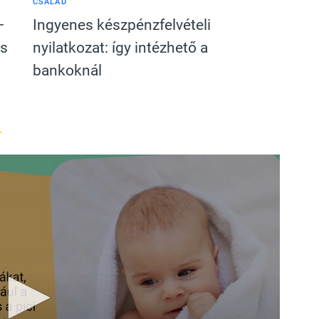
CSALÁD
–
Ingyenes készpénzfelvételi
ás
nyilatkozat: így intézhető a
bankoknál