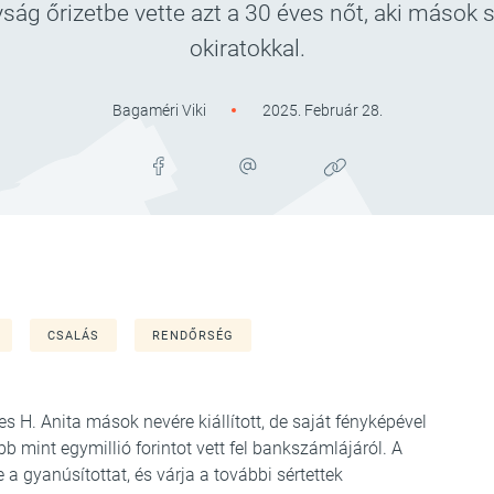
ág őrizetbe vette azt a 30 éves nőt, aki mások s
okiratokkal.
Bagaméri Viki
2025. Február 28.
CSALÁS
RENDŐRSÉG
ves H. Anita mások nevére kiállított, de saját fényképével
bb mint egymillió forintot vett fel bankszámlájáról. A
a gyanúsítottat, és várja a további sértettek