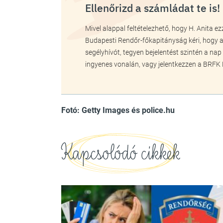
Ellenőrizd a számládat te is!
Mivel alappal feltételezhető, hogy H. Anita e
Budapesti Rendőr-főkapitányság kéri, hogy ak
segélyhívót, tegyen bejelentést szintén a n
ingyenes vonalán, vagy jelentkezzen a BRFK
Fotó: Getty Images és police.hu
Kapcsolódó cikkek