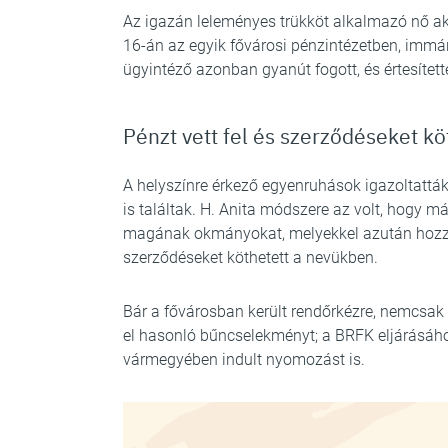
Az igazán leleményes trükköt alkalmazó nő ak
16-án az egyik fővárosi pénzintézetben, immá
ügyintéző azonban gyanút fogott, és értesített
Pénzt vett fel és szerződéseket k
A helyszínre érkező egyenruhások igazoltatták 
is találtak. H. Anita módszere az volt, hogy 
magának okmányokat, melyekkel azután hozzáf
szerződéseket köthetett a nevükben.
Bár a fővárosban került rendőrkézre, nemcsak
el hasonló bűncselekményt; a BRFK eljárásáh
vármegyében indult nyomozást is.