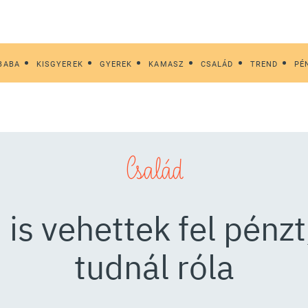
BABA
KISGYEREK
GYEREK
KAMASZ
CSALÁD
TREND
PÉ
Család
is vehettek fel pénzt
tudnál róla