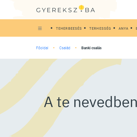
TEHERBEESÉS
TERHESSÉG
ANYA
Főoldal
Család
Banki csalás
A te nevedben 