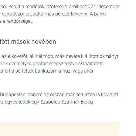
kor került a rendőrök látóterébe, amikor 2024. december
r sokadszor próbálta más pénzét felvenni. A banki
e a rendőrséget.
ötött mások nevében
az elkövetőt, akinél több, más nevére kiállított okmányt
mások személyes adatait megszerezve csináltatott
ért a sértettek bankszámláihoz, vagy akár
 Budapesten, hanem az ország más területén is követett
oz egyesítettek egy Szabolcs-Szatmár-Bereg