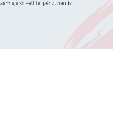
zámlájáról vett fel pénzt hamis