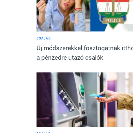
CSALÁD
Új módszerekkel fosztogatnak itth
a pénzedre utazó csalók