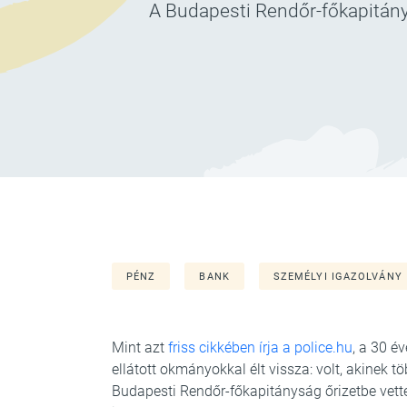
A Budapesti Rendőr-főkapitánys
PÉNZ
BANK
SZEMÉLYI IGAZOLVÁNY
Mint azt
friss cikkében írja a police.hu
, a 30 é
ellátott okmányokkal élt vissza: volt, akinek tö
Budapesti Rendőr-főkapitányság őrizetbe vette 