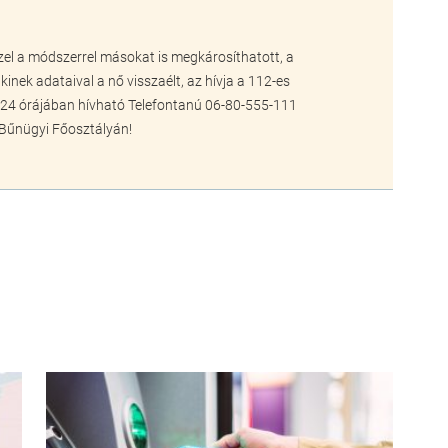
zzel a módszerrel másokat is megkárosíthatott, a
inek adataival a nő visszaélt, az hívja a 112-es
ap 24 órájában hívható Telefontanú 06-80-555-111
 Bűnügyi Főosztályán!