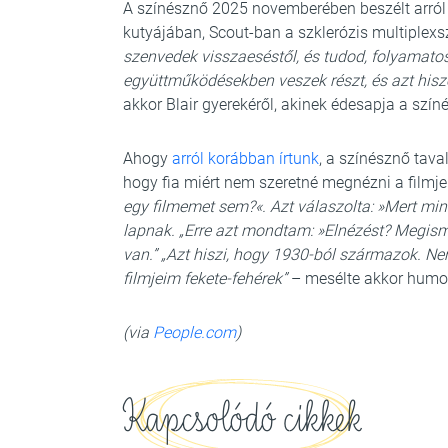
A színésznő 2025 novemberében beszélt arról
kutyájában, Scout-ban a szklerózis multiplexs
szenvedek visszaeséstől, és tudod, folyamat
együttműködésekben veszek részt, és azt his
akkor Blair gyerekéről, akinek édesapja a színé
Ahogy
arról korábban írtunk
, a színésznő tav
hogy fia miért nem szeretné megnézni a filmje
egy filmemet sem?«. Azt válaszolta: »Mert mi
lapnak. „Erre azt mondtam: »Elnézést? Megis
van.” „Azt hiszi, hogy 1930-ból származok. Ne
filmjeim fekete-fehérek”
– mesélte akkor hum
(via
People.com
)
Kapcsolódó cikkek