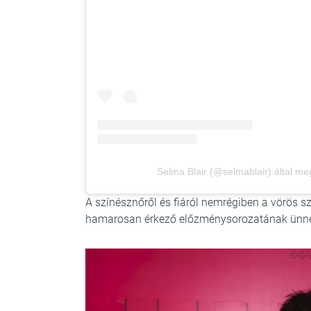
Selma Blair (@selmablair) által me
A színésznőről és fiáról nemrégiben a vörös sz
hamarosan érkező előzménysorozatának ünnep