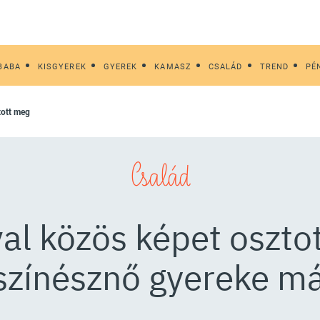
BABA
KISGYEREK
GYEREK
KAMASZ
CSALÁD
TREND
PÉ
ztott meg
Család
val közös képet oszt
 színésznő gyereke m