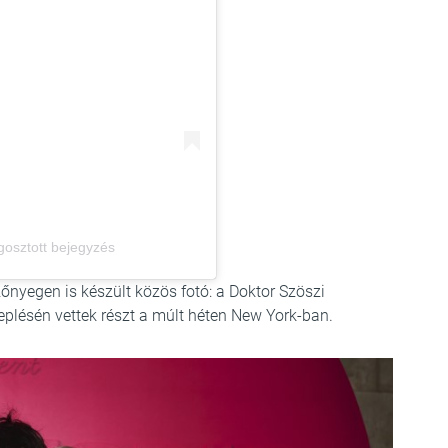
gosztott bejegyzés
őnyegen is készült közös fotó: a Doktor Szöszi
lésén vettek részt a múlt héten New York-ban.