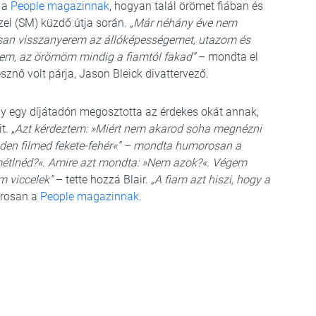
 a
People magazinnak
, hogyan talál örömet fiában és
zel (SM) küzdő útja során.
„Már néhány éve nem
osan visszanyerem az állóképességemet, utazom és
zem, az örömöm mindig a fiamtól fakad”
– mondta el
sznő volt párja, Jason Bleick divattervező.
aly egy díjátadón megosztotta az érdekes okát annak,
it.
„Azt kérdeztem: »Miért nem akarod soha megnézni
nden filmed fekete-fehér«” – mondta humorosan a
métlnéd?«. Amire azt mondta: »Nem azok?«. Végem
m viccelek”
– tette hozzá Blair.
„A fiam azt hiszi, hogy a
orosan a
People magazinnak
.