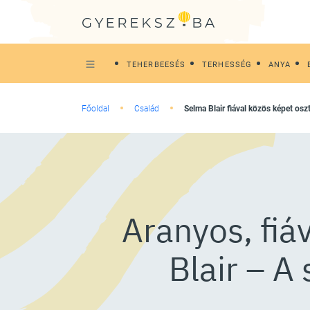
TEHERBEESÉS
TERHESSÉG
ANYA
Főoldal
Család
Selma Blair fiával közös képet os
Aranyos, fiá
Blair – A