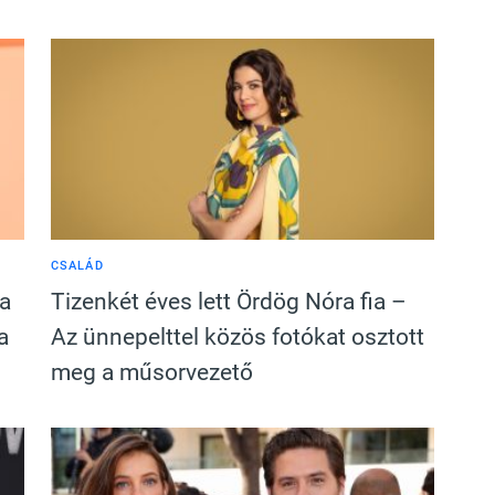
CSALÁD
ia
Tizenkét éves lett Ördög Nóra fia –
a
Az ünnepelttel közös fotókat osztott
meg a műsorvezető