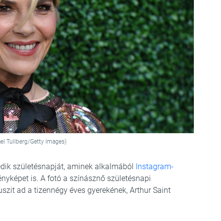
el Tullberg/Getty Images)
dik születésnapját, aminek alkalmából
Instagram-
nyképet is. A fotó a színásznő születésnapi
szit ad a tizennégy éves gyerekének, Arthur Saint