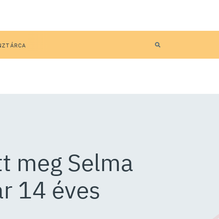
NZTÁRCA
ott meg Selma
ár 14 éves