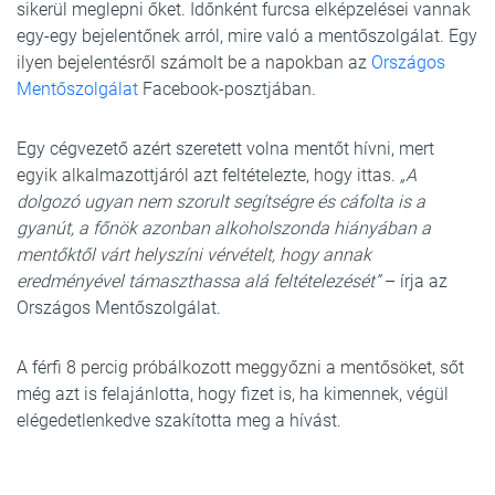
sikerül meglepni őket. Időnként furcsa elképzelései vannak
egy-egy bejelentőnek arról, mire való a mentőszolgálat. Egy
ilyen bejelentésről számolt be a napokban az
Országos
Mentőszolgálat
Facebook-posztjában.
Egy cégvezető azért szeretett volna mentőt hívni, mert
egyik alkalmazottjáról azt feltételezte, hogy ittas.
„A
dolgozó ugyan nem szorult segítségre és cáfolta is a
gyanút, a főnök azonban alkoholszonda hiányában a
mentőktől várt helyszíni vérvételt, hogy annak
eredményével támaszthassa alá feltételezését”
– írja az
Országos Mentőszolgálat.
A férfi 8 percig próbálkozott meggyőzni a mentősöket, sőt
még azt is felajánlotta, hogy fizet is, ha kimennek, végül
elégedetlenkedve szakította meg a hívást.