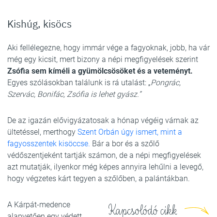
Kishúg, kisöcs
Aki fellélegezne, hogy immár vége a fagyoknak, jobb, ha vár
még egy kicsit, mert bizony a népi megfigyelések szerint
Zsófia sem kíméli a gyümölcsösöket és a veteményt.
Egyes szólásokban találunk is rá utalást: „
Pongrác,
Szervác, Bonifác, Zsófia is lehet gyász.”
De az igazán elővigyázatosak a hónap végéig várnak az
ültetéssel, merthogy
Szent Orbán úgy ismert, mint a
fagyosszentek kisöccse.
Bár a bor és a szőlő
védőszentjeként tartják számon, de a népi megfigyelések
azt mutatják, ilyenkor még képes annyira lehűlni a levegő,
hogy végzetes kárt tegyen a szőlőben, a palántákban.
A Kárpát-medence
Kapcsolódó cikk
alapvetően egy védett