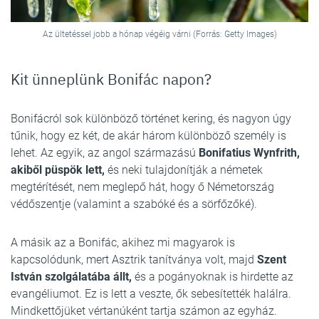
Az ültetéssel jobb a hónap végéig várni (Forrás: Getty Images)
Kit ünneplünk Bonifác napon?
Bonifácról sok különböző történet kering, és nagyon úgy
tűnik, hogy ez két, de akár három különböző személy is
lehet. Az egyik, az angol származású
Bonifatius Wynfrith,
akiből püspök lett,
és neki tulajdonítják a németek
megtérítését, nem meglepő hát, hogy ő Németország
védőszentje (valamint a szabóké és a sörfőzőké).
A másik az a Bonifác, akihez mi magyarok is
kapcsolódunk, mert Asztrik tanítványa volt, majd
Szent
István szolgálatába állt,
és a pogányoknak is hirdette az
evangéliumot. Ez is lett a veszte, ők sebesítették halálra.
Mindkettőjüket vértanúként tartja számon az egyház.