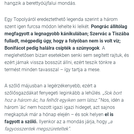
hangzik a berettyóújfalui mondás.
Egy Topolyáról eredeztethető legenda szerint a három
szent igen furcsa módon lehelte ki lelkét.
Pongrác állítólag
megfagyott a legnagyobb kánikulában; Szervác a Tiszába
fulladt, mégpedig úgy, hogy a folyóban nem is volt víz;
Bonifácot pedig halálra csípték a szúnyogok
. A
meglehetősen bizarr esetekben senki sem segített rajtuk, és
ezért járnak vissza bosszút állni, ezért teszik tönkre a
termést minden tavasszal – így tartja a mese.
A szőlő májusban a legérzékenyebb, ezért a
szőlősgazdákat fenyegeti leginkább a lehűlés. „
Sok bort
hoz a három ác, ha felhőt egyiken sem látsz.”
Nos, idén a
három ’ác’ nem hozott igazi igazi hideget, azt sajnos
megkaptuk már a hónap elején – és sok helyen
el is
fagyott a szőlő.
Ilyenkor az a mondás járja, hogy
„a
fagyosszentek megszüreteltek”
.