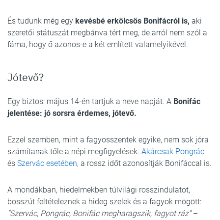
És tudunk még egy
kevésbé erkölcsös Bonifácról is,
aki
szeretői státuszát megbánva tért meg, de arról nem szól a
fáma, hogy ő azonos-e a két említett valamelyikével.
Jótevő?
Egy biztos: május 14-én tartjuk a neve napját. A
Bonifác
jelentése: jó sorsra érdemes, jótevő.
Ezzel szemben, mint a fagyosszentek egyike, nem sok jóra
számítanak tőle a népi megfigyelések.
Akárcsak Pongrác
és
Szervác esetében,
a rossz időt azonosítják Bonifáccal is.
A mondákban, hiedelmekben túlvilági rosszindulatot,
bosszút feltételeznek a hideg szelek és a fagyok mögött:
“Szervác, Pongrác, Bonifác megharagszik, fagyot ráz”
–