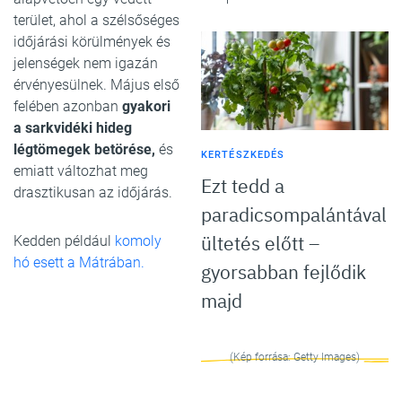
terület, ahol a szélsőséges
időjárási körülmények és
jelenségek nem igazán
érvényesülnek. Május első
felében azonban
gyakori
a sarkvidéki hideg
légtömegek betörése,
és
KERTÉSZKEDÉS
emiatt változhat meg
Ezt tedd a
drasztikusan az időjárás.
paradicsompalántával
ültetés előtt –
Kedden például
komoly
hó esett a Mátrában.
gyorsabban fejlődik
majd
(Kép forrása: Getty Images)