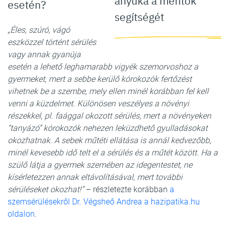
anyuka a mentők
esetén?
segítségét
„Éles, szúró, vágó
eszközzel történt sérülés
vagy annak gyanúja
esetén a lehető leghamarabb vigyék szemorvoshoz a
gyermeket, mert a sebbe kerülő kórokozók fertőzést
vihetnek be a szembe, mely ellen minél korábban fel kell
venni a küzdelmet. Különösen veszélyes a növényi
részekkel, pl. faággal okozott sérülés, mert a növényeken
“tanyázó” kórokozók nehezen leküzdhető gyulladásokat
okozhatnak. A sebek műtéti ellátása is annál kedvezőbb,
minél kevesebb idő telt el a sérülés és a műtét között. Ha a
szülő látja a gyermek szemében az idegentestet, ne
kísérletezzen annak eltávolításával, mert további
sérüléseket okozhat!”
– részletezte korábban
a
szemsérülésekről Dr. Végsheő Andrea a hazipatika.hu
oldalon
.