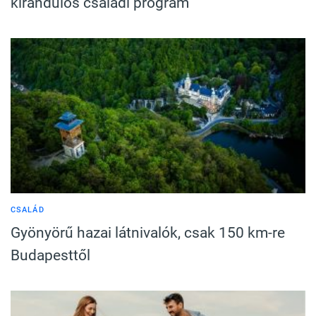
kirándulós családi program
CSALÁD
Gyönyörű hazai látnivalók, csak 150 km-re
Budapesttől