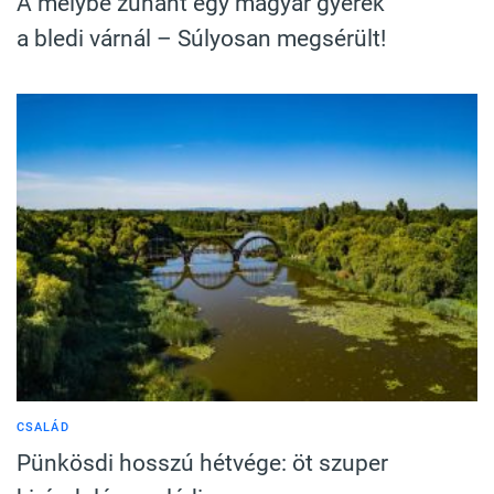
A mélybe zuhant egy magyar gyerek
a bledi várnál – Súlyosan megsérült!
CSALÁD
Pünkösdi hosszú hétvége: öt szuper