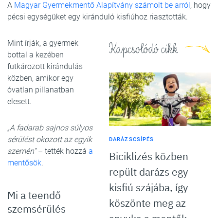
A
Magyar Gyermekmentő Alapítvány számolt be arról
, hogy
pécsi egységüket egy kiránduló kisfiúhoz riasztották.
Mint írják, a gyermek
Kapcsolódó cikk
bottal a kezében
futkározott kirándulás
közben, amikor egy
óvatlan pillanatban
elesett.
„A fadarab sajnos súlyos
sérülést okozott az egyik
DARÁZSCSÍPÉS
szemén”
– tették hozzá
a
Biciklizés közben
mentősök
.
repült darázs egy
kisfiú szájába, így
Mi a teendő
köszönte meg az
szemsérülés