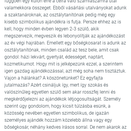
függően egy külön erre a célra való számlaszámra utal
valamekkora összeget. Ebből vásárlási utalványokat adunk
a szaktanároknak, az osztálytanítónak pedig még egy
kisebb szimbolikus ajándékra is futja. Persze ehhez az is
kell, hogy minden évben legyen 2-3 szülő, akik
megszervezik, megveszik és lebonyolítják az ajándékozást
az év végi hajrában. Emellett egy bőségkosarat is adunk az
osztálytanítónak, minden család az tesz bele, amit csak
gondol: házi lekvárt, gyertyát, édességet, naptárt,
kozmetikumot. Hogy mit is jelképezünk ezzel, a szerintem
igen gazdag ajándékozással, azt még soha nem tisztáztuk.
Vajon a hálánkat? A köszönetünket? Ez egyfajta
jutalmazás? Azért csináljuk így, mert így szokás és
valószínűleg egyetlen szülő sem akar rosszfej lenni és
megkérdőjelezni az ajándékok létjogosultságát. Személy
szerint úgy gondolom, hogy kicsit túlzásba esünk, a
közösség nevében egyetlen szimbolikus, de igazán
személyes ajándék hozzám közelebb állna vagy egy
bőségkosár, néhány kedves írásos sorral. De nem akarok az