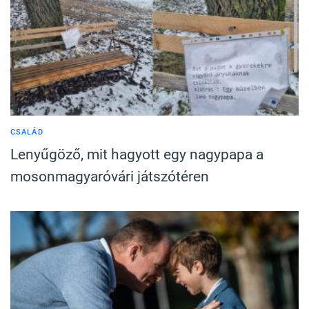
CSALÁD
Lenyűgöző, mit hagyott egy nagypapa a
mosonmagyaróvári játszótéren