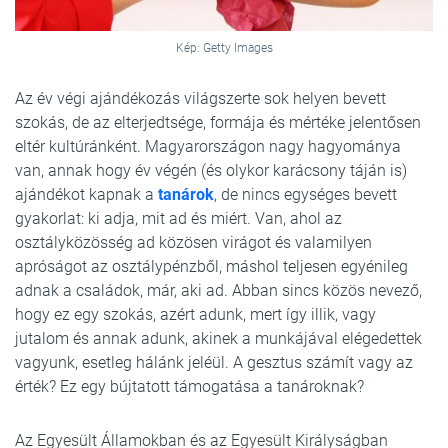
Kép: Getty Images
Az év végi ajándékozás világszerte sok helyen bevett
szokás, de az elterjedtsége, formája és mértéke jelentősen
eltér kultúránként. Magyarországon nagy hagyománya
van, annak hogy év végén (és olykor karácsony táján is)
ajándékot kapnak a
tanárok
, de nincs egységes bevett
gyakorlat: ki adja, mit ad és miért. Van, ahol az
osztályközösség ad közösen virágot és valamilyen
apróságot az osztálypénzből, máshol teljesen egyénileg
adnak a családok, már, aki ad. Abban sincs közös nevező,
hogy ez egy szokás, azért adunk, mert így illik, vagy
jutalom és annak adunk, akinek a munkájával elégedettek
vagyunk, esetleg hálánk jeléül. A gesztus számít vagy az
érték? Ez egy bújtatott támogatása a tanároknak?
Az Egyesült Államokban és az Egyesült Királyságban