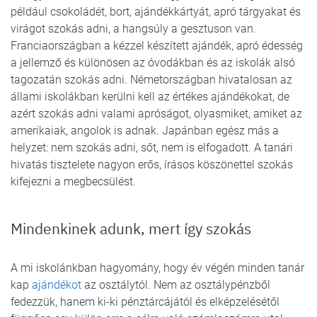
például csokoládét, bort, ajándékkártyát, apró tárgyakat és
virágot szokás adni, a hangsúly a gesztuson van.
Franciaországban a kézzel készített ajándék, apró édesség
a jellemző és különösen az óvodákban és az iskolák alsó
tagozatán szokás adni. Németországban hivatalosan az
állami iskolákban kerülni kell az értékes ajándékokat, de
azért szokás adni valami apróságot, olyasmiket, amiket az
amerikaiak, angolok is adnak. Japánban egész más a
helyzet: nem szokás adni, sőt, nem is elfogadott. A tanári
hivatás tisztelete nagyon erős, írásos köszönettel szokás
kifejezni a megbecsülést.
Mindenkinek adunk, mert így szokás
A mi iskolánkban hagyomány, hogy év végén minden tanár
kap
ajándékot
az osztálytól. Nem az osztálypénzből
fedezzük, hanem ki-ki pénztárcájától és elképzelésétől