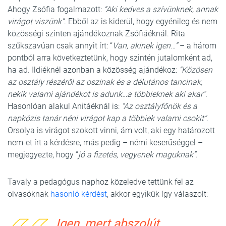
Ahogy Zsófia fogalmazott:
“Aki kedves a szívünknek, annak
virágot viszünk”
. Ebből az is kiderül, hogy egyénileg és nem
közösségi szinten ajándékoznak Zsófiáéknál. Rita
szűkszavúan csak annyit írt: “
Van, akinek igen…”
– a három
pontból arra következtetünk, hogy szintén jutalomként ad,
ha ad. Ildiéknél azonban a közösség ajándékoz:
“
Közösen
az osztály részéről az oszinak és a délutános tancinak,
nekik valami ajándékot is adunk…a többieknek aki akar”
.
Hasonlóan alakul Anitáéknál is:
“Az osztályfőnök és a
napközis tanár néni virágot kap a többiek valami csokit”
.
Orsolya is virágot szokott vinni, ám volt, aki egy határozott
nem-et írt a kérdésre, más pedig – némi keserűséggel –
megjegyezte, hogy “
jó a fizetés, vegyenek maguknak”
.
Tavaly a pedagógus naphoz közeledve tettünk fel az
olvasóknak
hasonló kérdést
, akkor egyikük így válaszolt:
Igen, mert abszolút