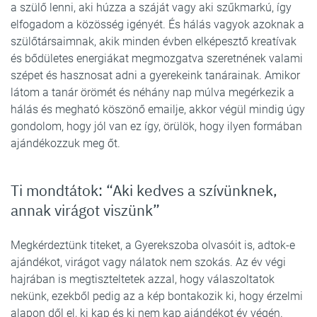
a szülő lenni, aki húzza a száját vagy aki szűkmarkú, így
elfogadom a közösség igényét. És hálás vagyok azoknak a
szülőtársaimnak, akik minden évben elképesztő kreatívak
és bődületes energiákat megmozgatva szeretnének valami
szépet és hasznosat adni a gyerekeink tanárainak. Amikor
látom a tanár örömét és néhány nap múlva megérkezik a
hálás és megható köszönő emailje, akkor végül mindig úgy
gondolom, hogy jól van ez így, örülök, hogy ilyen formában
ajándékozzuk meg őt.
Ti mondtátok: “Aki kedves a szívünknek,
annak virágot viszünk”
Megkérdeztünk titeket, a Gyerekszoba olvasóit is, adtok-e
ajándékot, virágot vagy nálatok nem szokás. Az év végi
hajrában is megtiszteltetek azzal, hogy válaszoltatok
nekünk, ezekből pedig az a kép bontakozik ki, hogy érzelmi
alapon dől el, ki kap és ki nem kap ajándékot év végén.