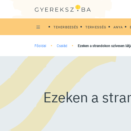
TEHERBEESÉS
TERHESSÉG
ANYA
Főoldal
Család
Ezeken a strandokon szívesen látj
Ezeken a stran