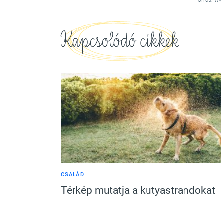
Forrás: w
Kapcsolódó cikkek
CSALÁD
Térkép mutatja a kutyastrandokat