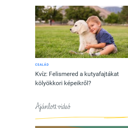
CSALÁD
Kvíz: Felismered a kutyafajtákat
kölyökkori képeikről?
Ajánlott videó