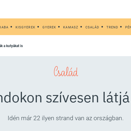
BABA
KISGYEREK
GYEREK
KAMASZ
CSALÁD
TREND
PÉ
ák a kutyákat is
Család
dokon szívesen látjá
Idén már 22 ilyen strand van az országban.