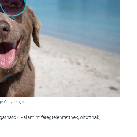
p: Getty Images
gathatók, valamint féregtelenítettnek, oltottnak,