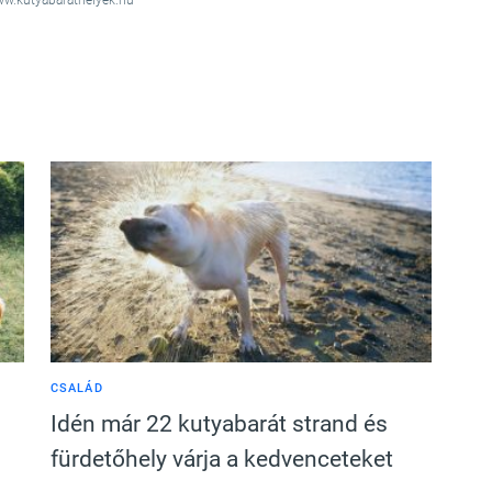
ww.kutyabarathelyek.hu
CSALÁD
Idén már 22 kutyabarát strand és
fürdetőhely várja a kedvenceteket