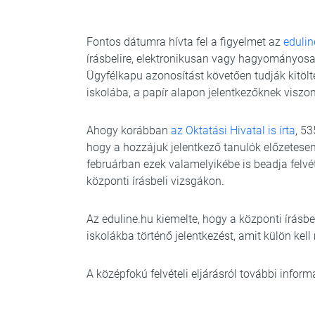
Fontos dátumra hívta fel a figyelmet az
edulin
írásbelire, elektronikusan vagy hagyományosan
Ügyfélkapu azonosítást követően tudják kitölt
iskolába, a papír alapon jelentkezőknek viszon
Ahogy korábban
az Oktatási Hivatal is írta
, 5
hogy a hozzájuk jelentkező tanulók előzetesen
februárban ezek valamelyikébe is beadja felvét
központi írásbeli vizsgákon.
Az eduline.hu kiemelte, hogy a központi írásbe
iskolákba történő jelentkezést, amit külön kel
A középfokú felvételi eljárásról további infor