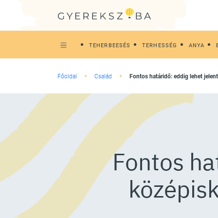
TEHERBEESÉS
TERHESSÉG
ANYA
Főoldal
Család
Fontos határidő: eddig lehet jelent
Fontos hat
középisko