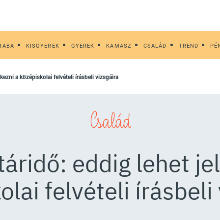
BABA
KISGYEREK
GYEREK
KAMASZ
CSALÁD
TREND
PÉ
kezni a középiskolai felvételi írásbeli vizsgáira
Család
áridő: eddig lehet je
lai felvételi írásbeli