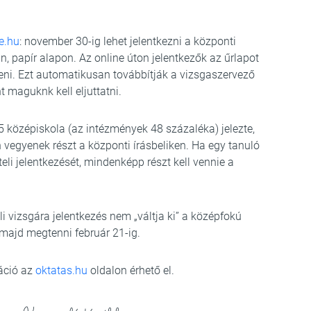
e.hu
: november 30-ig lehet jelentkezni a központi
, papír alapon. Az online úton jelentkezők az űrlapot
eni. Ezt automatikusan továbbítják a vizsgaszervező
t maguknk kell eljuttatni.
35 középiskola (az intézmények 48 százaléka) jelezte,
 vegyenek részt a központi írásbeliken. Ha egy tanuló
eli jelentkezését, mindenképp részt kell vennie a
li vizsgára jelentkezés nem „váltja ki” a középfokú
l majd megtenni február 21-ig.
máció az
oktatas.hu
oldalon érhető el.