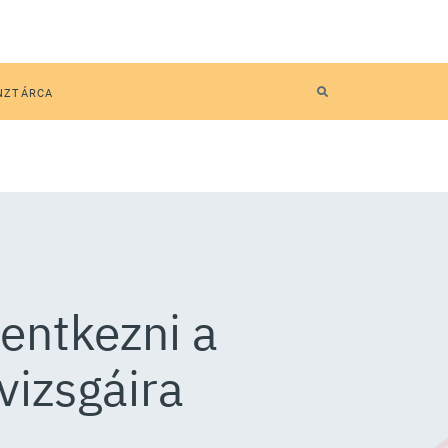
NZTÁRCA
lentkezni a
 vizsgáira