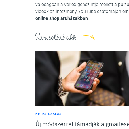
valóságban a vér oxigénszintje mellett a pulz
videók az intézmény YouTube csatornáján érh
online shop áruházakban
.
Kapcsolódó cikk
NETES CSALÁS
Új módszerrel támadják a gmailes