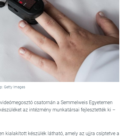
p: Getty Images
b videómegosztó csatornán a Semmelweis Egyetemen
készüléket az intézmény munkatársai fejlesztették ki –
 kialakított készülék látható, amely az ujjra csíptetve a