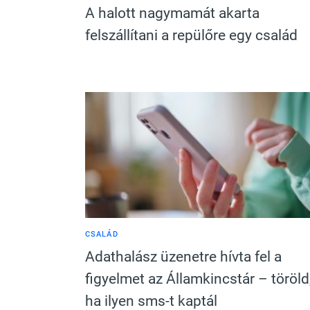
A halott nagymamát akarta
felszállítani a repülőre egy család
CSALÁD
Adathalász üzenetre hívta fel a
figyelmet az Államkincstár – töröld
ha ilyen sms-t kaptál