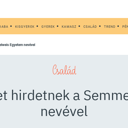
BABA
KISGYEREK
GYEREK
KAMASZ
CSALÁD
TREND
PÉ
elweis Egyetem nevével
Család
t hirdetnek a Semm
nevével