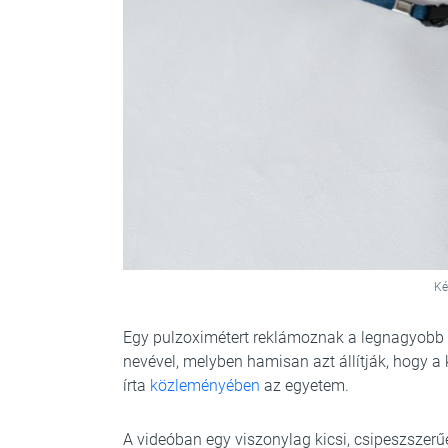
Ké
Egy pulzoximétert reklámoznak a legnagyob
nevével, melyben hamisan azt állítják, hogy a 
írta
közleményében
az egyetem.
A videóban egy viszonylag kicsi, csipeszszerűen