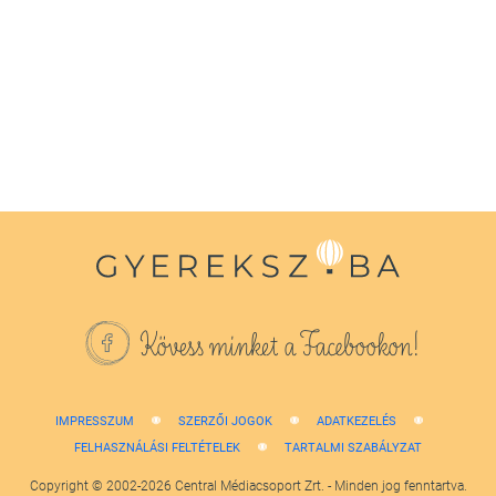
0
seconds
of
1
minute,
38
seconds
Kövess minket a Facebookon!
IMPRESSZUM
SZERZŐI JOGOK
ADATKEZELÉS
FELHASZNÁLÁSI FELTÉTELEK
TARTALMI SZABÁLYZAT
Copyright © 2002-2026 Central Médiacsoport Zrt. - Minden jog fenntartva.