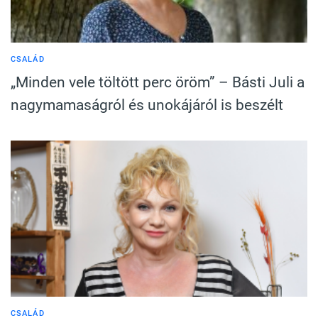
CSALÁD
„Minden vele töltött perc öröm” – Básti Juli a
nagymamaságról és unokájáról is beszélt
CSALÁD