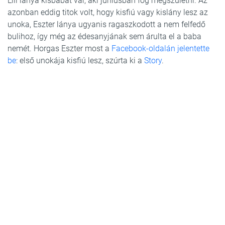
Lili lánya kisbabát vár, aki júniusban fog megszületni. Az
azonban eddig titok volt, hogy kisfiú vagy kislány lesz az
unoka, Eszter lánya ugyanis ragaszkodott a nem felfedő
bulihoz, így még az édesanyjának sem árulta el a baba
nemét. Horgas Eszter most a
Facebook-oldalán jelentette
be
: első unokája kisfiú lesz, szúrta ki a
Story
.