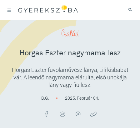
Család
Horgas Eszter nagymama lesz
Horgas Eszter fuvolaművész lánya, Lili kisbabát
vár. A leendő nagymama elárulta, első unokája
lány vagy fiú lesz.
B.G.
2025. Február 04.