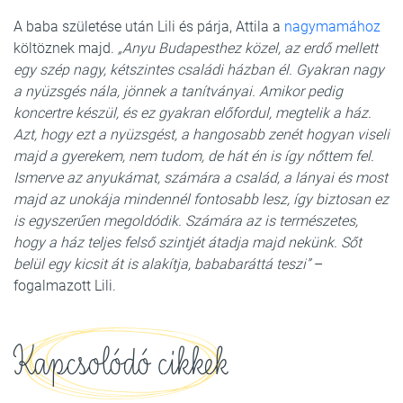
A baba születése után Lili és párja, Attila a
nagymamához
költöznek majd.
„Anyu Budapesthez közel, az erdő mellett
egy szép nagy, kétszintes családi házban él. Gyakran nagy
a nyüzsgés nála, jönnek a tanítványai. Amikor pedig
koncertre készül, és ez gyakran előfordul, megtelik a ház.
Azt, hogy ezt a nyüzsgést, a hangosabb zenét hogyan viseli
majd a gyerekem, nem tudom, de hát én is így nőttem fel.
Ismerve az anyukámat, számára a család, a lányai és most
majd az unokája mindennél fontosabb lesz, így biztosan ez
is egyszerűen megoldódik. Számára az is természetes,
hogy a ház teljes felső szintjét átadja majd nekünk. Sőt
belül egy kicsit át is alakítja, bababaráttá teszi”
–
fogalmazott Lili.
Kapcsolódó cikkek