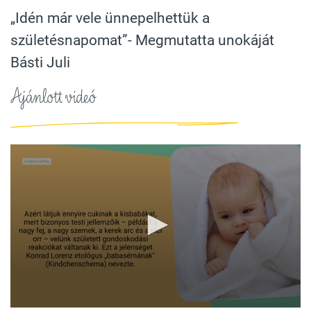
„Idén már vele ünnepelhettük a
születésnapomat”- Megmutatta unokáját
Básti Juli
Ajánlott videó