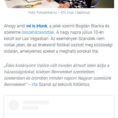
Fotó: Fotocentral.hu – RTL Klub / Sajtóklub
Ahogy arról
mi is írtunk
, a jelek szerint Bogdán Blanka és
szerelme
összeházasodtak
. A nagy napra július 10-én
került sor Las Vegasban. Az eseményen Szandiék nem
voltak jelen, de az énekesnő fotókat osztott meg közösségi
oldalán, amelyekhez ezeket a megható sorokat írta:
„Édes kislányom! Valóra vált minden álmod! Isten áldja a
házasságotokat, kísérjen Benneteket szeretetben,
türelemben és örömben minden napon! Nagyon szeretünk
Benneteket!”
–
írta
Szandi az esküvői fotókhoz.