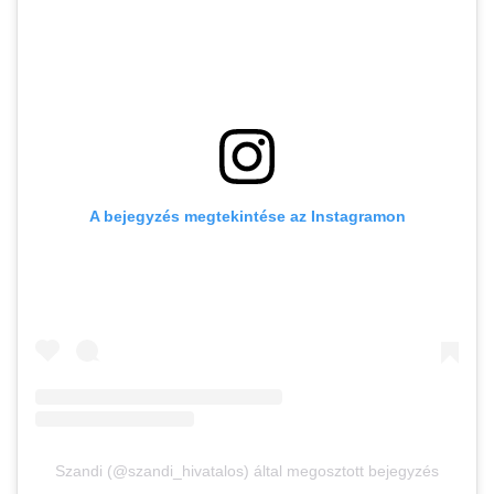
A bejegyzés megtekintése az Instagramon
Szandi (@szandi_hivatalos) által megosztott bejegyzés