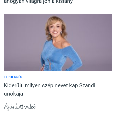
ahogyan világra jön a kislány
TERHESSÉG
Kiderült, milyen szép nevet kap Szandi
unokája
Ajánlott videó