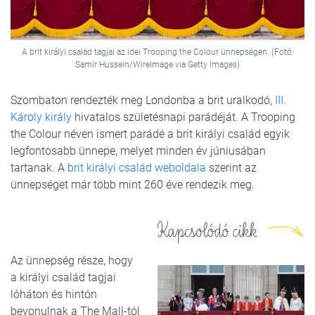
A brit királyi család tagjai az idei Trooping the Colour ünnepségen. (Fotó:
Samir Hussein/WireImage via Getty Images)
Szombaton rendezték meg Londonba a brit uralkodó,
III.
Károly király
hivatalos születésnapi parádéját. A Trooping
the Colour néven ismert parádé a brit királyi család egyik
legfontosabb ünnepe, melyet minden év júniusában
tartanak. A
brit királyi család weboldala
szerint az
ünnepséget már több mint 260 éve rendezik meg.
Kapcsolódó cikk
Az ünnepség része, hogy
a királyi család tagjai
lóháton és hintón
bevonulnak a The Mall-tól