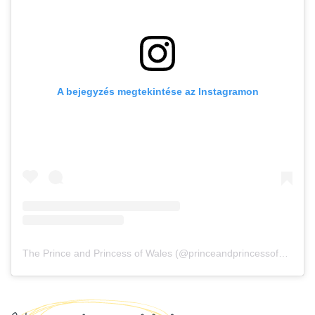
A bejegyzés megtekintése az Instagramon
The Prince and Princess of Wales (@princeandprincessofwales) által megosztott bejegyzés