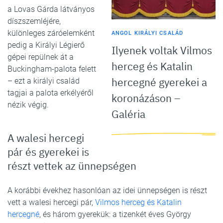
a Lovas Gárda látványos
díszszemléjére,
különleges záróelemként
ANGOL KIRÁLYI CSALÁD
pedig a Királyi Légierő
Ilyenek voltak Vilmos
gépei repülnek át a
herceg és Katalin
Buckingham-palota felett
hercegné gyerekei a
– ezt a királyi család
tagjai a palota erkélyéről
koronázáson –
nézik végig.
Galéria
A walesi hercegi
pár és gyerekei is
részt vettek az ünnepségen
A korábbi évekhez hasonlóan az idei ünnepségen is részt
vett a walesi hercegi pár,
Vilmos herceg és Katalin
hercegné
, és három gyerekük: a tizenkét éves György