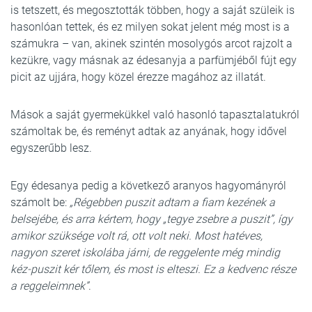
is tetszett, és megosztották többen, hogy a saját szüleik is
hasonlóan tettek, és ez milyen sokat jelent még most is a
számukra – van, akinek szintén mosolygós arcot rajzolt a
kezükre, vagy másnak az édesanyja a parfümjéből fújt egy
picit az ujjára, hogy közel érezze magához az illatát.
Mások a saját gyermekükkel való hasonló tapasztalatukról
számoltak be, és reményt adtak az anyának, hogy idővel
egyszerűbb lesz.
Egy édesanya pedig a következő aranyos hagyományról
számolt be:
„Régebben puszit adtam a fiam kezének a
belsejébe, és arra kértem, hogy „tegye zsebre a puszit”, így
amikor szüksége volt rá, ott volt neki. Most hatéves,
nagyon szeret iskolába járni, de reggelente még mindig
kéz-puszit kér tőlem, és most is elteszi. Ez a kedvenc része
a reggeleimnek”
.