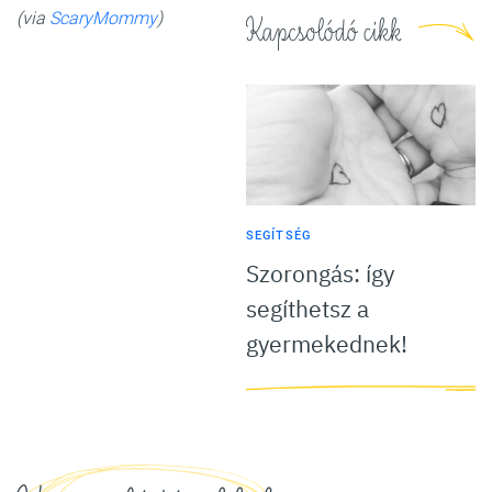
(via
ScaryMommy
)
Kapcsolódó cikk
SEGÍTSÉG
Szorongás: így
segíthetsz a
gyermekednek!