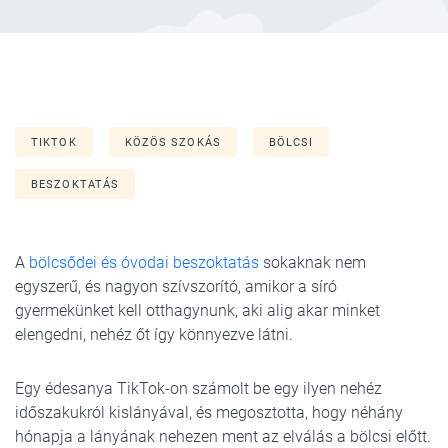
TIKTOK
KÖZÖS SZOKÁS
BÖLCSI
BESZOKTATÁS
A
bölcsődei és óvodai beszoktatás
sokaknak nem
egyszerű, és nagyon szívszorító, amikor a síró
gyermekünket kell otthagynunk, aki alig akar minket
elengedni, nehéz őt így könnyezve látni.
Egy édesanya TikTok-on számolt be egy ilyen nehéz
időszakukról kislányával, és megosztotta, hogy néhány
hónapja a lányának nehezen ment az elválás a bölcsi előtt.