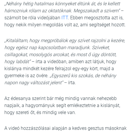
„Néhány hétig hatalmas könnyeket éltünk át, és le kellett
hámozniuk rólam az oktatóknak. Megszakadt a szívem”
–
számolt be róla videójában
ITT
. Ebben megosztotta azt is,
hogy nekik milyen megoldás volt az, ami segítséget hozott.
„Kitaláltam, hogy megpróbálok egy szívet rajzolni a kezére,
hogy egész nap kapcsolatban maradjunk. Szíveket,
csillagokat, mosolygós arcokat, és most ő úgy döntött,
hogy labdát”
– írta a videóban, amiben azt látjuk, hogy
kislánya mindkét kezére felrajzol egy-egy kört, majd a
gyermeke is az övére.
„Egyszerű kis szokás, de néhány
napon nagy változást jelent”
– írta.
Az édesanya szerint bár még mindig vannak nehezebb
napjaik, a hagyományuk segít emlékeztetnie a kislányát,
hogy szereti őt, és mindig vele van.
A videó hozzászólásai alapján a kedves gesztus másoknak