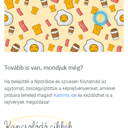
Tovább is van, mondjuk még?
Ha belejöttél a fejtörőkbe és szívesen folytatnád az
agytornát, összegyűjtöttük a képrejtvényeinket, amikkel
próbára teheted magad!
Kattints ide
és kezdődhet is a
rejtvények megoldása!
Kapcsolódó cikkek