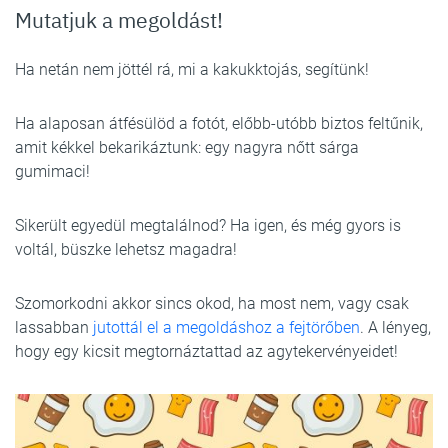
Mutatjuk a megoldást!
Ha netán nem jöttél rá, mi a kakukktojás, segítünk!
Ha alaposan átfésülöd a fotót, előbb-utóbb biztos feltűnik,
amit kékkel bekarikáztunk: egy nagyra nőtt sárga
gumimaci!
Sikerült egyedül megtalálnod? Ha igen, és még gyors is
voltál, büszke lehetsz magadra!
Szomorkodni akkor sincs okod, ha most nem, vagy csak
lassabban
jutottál el a megoldáshoz a fejtörőben
. A lényeg,
hogy egy kicsit megtornáztattad az agytekervényeidet!