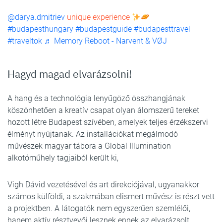
@darya.dmitriev
unique experience
#budapesthungary
#budapestguide
#budapesttravel
#traveltok
♬ Memory Reboot - Narvent & VØJ
Hagyd magad elvarázsolni!
A hang és a technológia lenyűgöző összhangjának
köszönhetően a kreatív csapat olyan álomszerű tereket
hozott létre Budapest szívében, amelyek teljes érzékszervi
élményt nyújtanak. Az installációkat megálmodó
művészek magyar tábora a Global Illumination
alkotóműhely tagjaiból került ki,
Vigh Dávid vezetésével és art direkciójával, ugyanakkor
számos külföldi, a szakmában elismert művész is részt vett
a projektben. A látogatók nem egyszerűen szemlélői,
hanem aktív résztvevői lesznek ennek az elvarázsolt