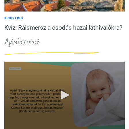
KISGYEREK
Kvíz: Ráismersz a csodás hazai látnivalókra?
Ajánlott videó