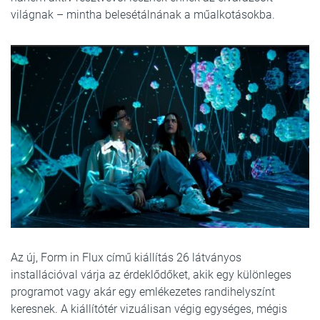
világnak – mintha belesétálnának a műalkotásokba.
Az új, Form in Flux című kiállítás 26 látványos
installációval várja az érdeklődőket, akik egy különleges
programot vagy akár egy emlékezetes randihelyszínt
keresnek. A kiállítótér vizuálisan végig egységes, mégis