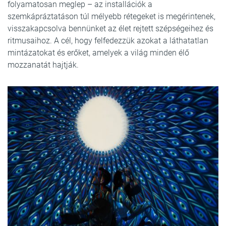
folyamatosan meglep – az installációk a
szemkápráztatáson túl mélyebb rétegeket is megérintenek,
visszakapcsolva bennünket az élet rejtett szépségeihez és
ritmusaihoz. A cél, hogy felfedezzük azokat a láthatatlan
mintázatokat és erőket, amelyek a világ minden élő
mozzanatát hajtják.