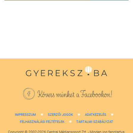
0
seconds
of
1
minute,
38
seconds
Kövess minket a Facebookon!
IMPRESSZUM
SZERZŐI JOGOK
ADATKEZELÉS
FELHASZNÁLÁSI FELTÉTELEK
TARTALMI SZABÁLYZAT
Copyright © 2002-2026 Central Médiacsoport Zrt. - Minden jog fenntartva.