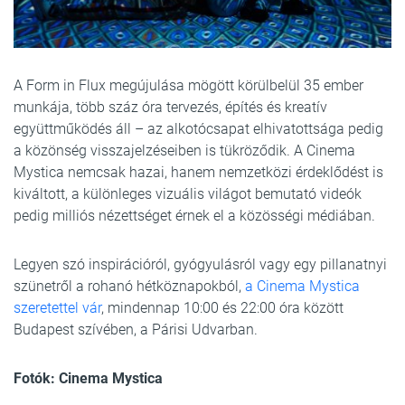
A Form in Flux megújulása mögött körülbelül 35 ember
munkája, több száz óra tervezés, építés és kreatív
együttműködés áll – az alkotócsapat elhivatottsága pedig
a közönség visszajelzéseiben is tükröződik. A Cinema
Mystica nemcsak hazai, hanem nemzetközi érdeklődést is
kiváltott, a különleges vizuális világot bemutató videók
pedig milliós nézettséget érnek el a közösségi médiában.
Legyen szó inspirációról, gyógyulásról vagy egy pillanatnyi
szünetről a rohanó hétköznapokból,
a Cinema Mystica
szeretettel vár
, mindennap 10:00 és 22:00 óra között
Budapest szívében, a Párisi Udvarban.
Fotók: Cinema Mystica