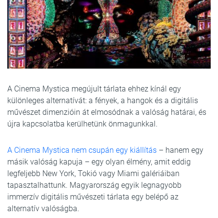
A Cinema Mystica megújult tárlata ehhez kínál egy
különleges alternatívát: a fények, a hangok és a digitális
művészet dimenzióin át elmosódnak a valóság határai, és
újra kapcsolatba kerülhetünk önmagunkkal.
A Cinema Mystica nem csupán egy kiállítás
– hanem egy
másik valóság kapuja – egy olyan élmény, amit eddig
legfeljebb New York, Tokió vagy Miami galériáiban
tapasztalhattunk. Magyarország egyik legnagyobb
immerzív digitális művészeti tárlata egy belépő az
alternatív valóságba.