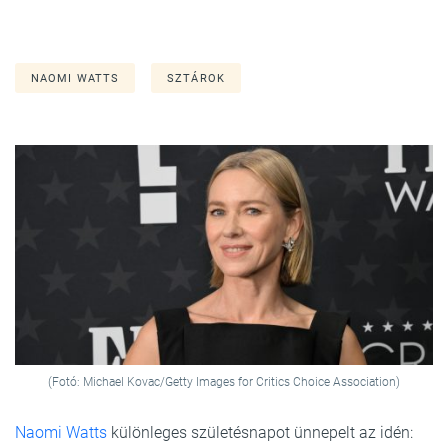
NAOMI WATTS
SZTÁROK
(Fotó: Michael Kovac/Getty Images for Critics Choice Association)
Naomi Watts
különleges születésnapot ünnepelt az idén: