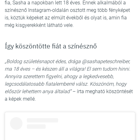
fia, Sasha a napokban lett 18 éves. Ennek alkalmából a
színésznő Instagram-oldalán osztott meg több fényképet
is, köztük képeket az elmúlt évekből és olyat is, amin fia
még kisgyerekként látható vele.
Így köszöntötte fiát a színésznő
„Boldog születésnapot édes, drága @sashapeteschreiber,
ma 18 éves – és készen áll a világra! El sem tudom hinni.
Annyira szerettem figyelni, ahogy a legkedvesebb,
legcsodálatosabb fiatalemberré válsz. Köszönöm, hogy
először lehettem anya általad”
– írta megható köszöntését
a képek mellé.