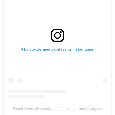
A bejegyzés megtekintése az Instagramon
Naomi Watts (@naomiwatts) által megosztott bejegyzés