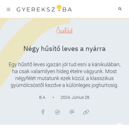
Család
Négy hűsítő leves a nyárra
Egy hűsítő leves igazán jól tud esni a kánikulában,
ha csak valamilyen hideg ételre vágyunk. Most
négyfélét mutatunk ezek közül, a klasszikus
gyümölcsöstől kezdve a különleges joghurtosig.
B.A.
2024. Június 28.