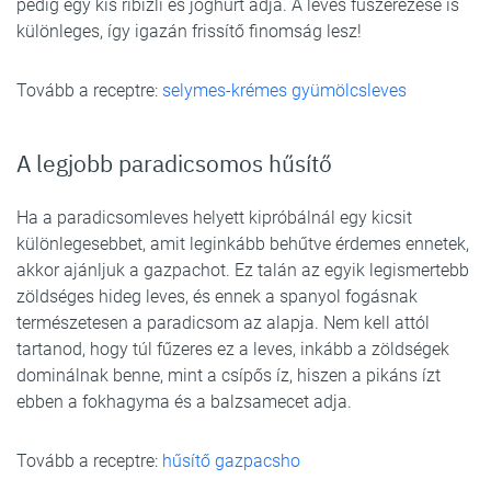
pedig egy kis ribizli és joghurt adja. A leves fűszerezése is
különleges, így igazán frissítő finomság lesz!
Tovább a receptre:
selymes-krémes gyümölcsleves
A legjobb paradicsomos hűsítő
Ha a paradicsomleves helyett kipróbálnál egy kicsit
különlegesebbet, amit leginkább behűtve érdemes ennetek,
akkor ajánljuk a gazpachot. Ez talán az egyik legismertebb
zöldséges hideg leves, és ennek a spanyol fogásnak
természetesen a paradicsom az alapja. Nem kell attól
tartanod, hogy túl fűzeres ez a leves, inkább a zöldségek
dominálnak benne, mint a csípős íz, hiszen a pikáns ízt
ebben a fokhagyma és a balzsamecet adja.
Tovább a receptre:
hűsítő gazpacsho