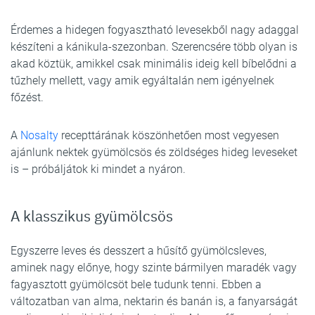
Érdemes a hidegen fogyasztható levesekből nagy adaggal
készíteni a kánikula-szezonban. Szerencsére több olyan is
akad köztük, amikkel csak minimális ideig kell bíbelődni a
tűzhely mellett, vagy amik egyáltalán nem igényelnek
főzést.
A
Nosalty
recepttárának köszönhetően most vegyesen
ajánlunk nektek gyümölcsös és zöldséges hideg leveseket
is – próbáljátok ki mindet a nyáron.
A klasszikus gyümölcsös
Egyszerre leves és desszert a hűsítő gyümölcsleves,
aminek nagy előnye, hogy szinte bármilyen maradék vagy
fagyasztott gyümölcsöt bele tudunk tenni. Ebben a
változatban van alma, nektarin és banán is, a fanyarságát