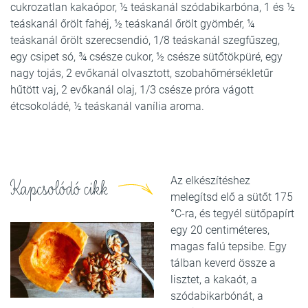
cukrozatlan kakaópor, ½ teáskanál szódabikarbóna, 1 és ½
teáskanál őrölt fahéj, ½ teáskanál őrölt gyömbér, ¼
teáskanál őrölt szerecsendió, 1/8 teáskanál szegfűszeg,
egy csipet só, ¾ csésze cukor, ½ csésze sütőtökpüré, egy
nagy tojás, 2 evőkanál olvasztott, szobahőmérsékletűr
hűtött vaj, 2 evőkanál olaj, 1/3 csésze próra vágott
étcsokoládé, ½ teáskanál vanília aroma.
Az elkészítéshez
Kapcsolódó cikk
melegítsd elő a sütőt 175
°C-ra, és tegyél sütőpapírt
egy 20 centiméteres,
magas falú tepsibe. Egy
tálban keverd össze a
lisztet, a kakaót, a
szódabikarbónát, a