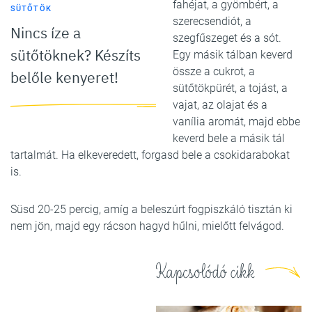
fahéjat, a gyömbért, a
SÜTŐTÖK
szerecsendiót, a
Nincs íze a
szegfűszeget és a sót.
sütőtöknek? Készíts
Egy másik tálban keverd
össze a cukrot, a
belőle kenyeret!
sütőtökpürét, a tojást, a
vajat, az olajat és a
vanília aromát, majd ebbe
keverd bele a másik tál
tartalmát. Ha elkeveredett, forgasd bele a csokidarabokat
is.
Süsd 20-25 percig, amíg a beleszúrt fogpiszkáló tisztán ki
nem jön, majd egy rácson hagyd hűlni, mielőtt felvágod.
Kapcsolódó cikk