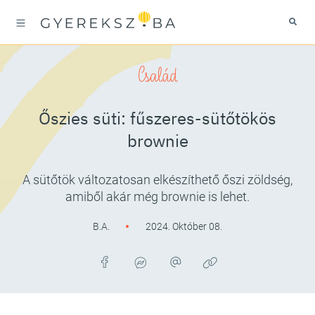
Család
Őszies süti: fűszeres-sütőtökös
brownie
A sütőtök változatosan elkészíthető őszi zöldség,
amiből akár még brownie is lehet.
B.A.
2024. Október 08.