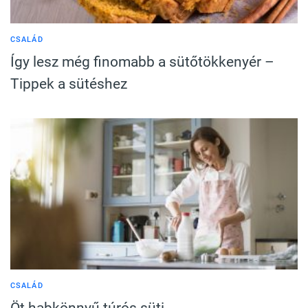
CSALÁD
Így lesz még finomabb a sütőtökkenyér –
Tippek a sütéshez
CSALÁD
Öt habkönnyű túrós süti