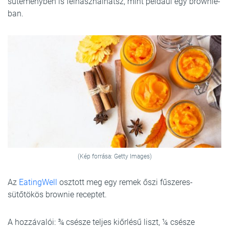
süteményben is felhasználhatsz, mint például egy brownie-
ban.
(Kép forrása: Getty Images)
Az
EatingWell
osztott meg egy remek őszi fűszeres-
sütőtökös brownie receptet.
A hozzávalói: ¾ csésze teljes kiőrlésű liszt, ¼ csésze