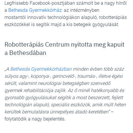
Legfrissebb Facebook-posztjában számolt be a nagy hírről
a
Bethesda Gyermekkórház
: az intézményben
mostantól innovatív technológiákon alapuló, robotterápiás
eszközökkel is segítik majd a kis betegeik gyógyulását.
Robotterápiás Centrum nyitotta meg kapuit
a Bethesdában
„A
Bethesda Gyermekkórházban
minden évben több száz
súlyos agy-, koponya-, gerincvelő-, traumás-, illetve égési
sérült, valamint neurológiai betegségben szenvedő
gyermek rehabilitációja zajlik. Az ő minél hatékonyabb és
gyorsabb gyógyulásukat segítik a most beszerzett, fejlett
technológián alapuló, speciális eszközök, amik múlt héten
kerültek bemutatásra ünnepélyes átadó keretében”
–
folytatódik a nagy bejelentés.