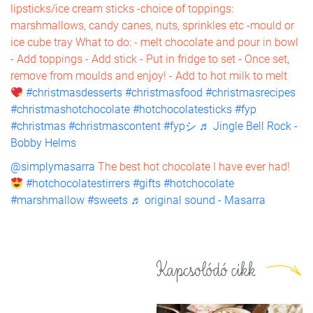
lipsticks/ice cream sticks -choice of toppings:
marshmallows, candy canes, nuts, sprinkles etc -mould or
ice cube tray What to do: - melt chocolate and pour in bowl
- Add toppings - Add stick - Put in fridge to set - Once set,
remove from moulds and enjoy! - Add to hot milk to melt
#christmasdesserts
#christmasfood
#christmasrecipes
#christmashotchocolate
#hotchocolatesticks
#fyp
#christmas
#christmascontent
#fypシ
♬ Jingle Bell Rock -
Bobby Helms
@simplymasarra
The best hot chocolate I have ever had!
#hotchocolatestirrers
#gifts
#hotchocolate
#marshmallow
#sweets
♬ original sound - Masarra
Kapcsolódó cikk