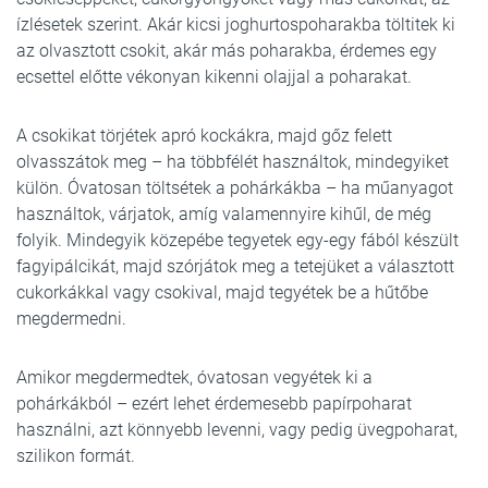
ízlésetek szerint. Akár kicsi joghurtospoharakba töltitek ki
az olvasztott csokit, akár más poharakba, érdemes egy
ecsettel előtte vékonyan kikenni olajjal a poharakat.
A csokikat törjétek apró kockákra, majd gőz felett
olvasszátok meg – ha többfélét használtok, mindegyiket
külön. Óvatosan töltsétek a pohárkákba – ha műanyagot
használtok, várjatok, amíg valamennyire kihűl, de még
folyik. Mindegyik közepébe tegyetek egy-egy fából készült
fagyipálcikát, majd szórjátok meg a tetejüket a választott
cukorkákkal vagy csokival, majd tegyétek be a hűtőbe
megdermedni.
Amikor megdermedtek, óvatosan vegyétek ki a
pohárkákból – ezért lehet érdemesebb papírpoharat
használni, azt könnyebb levenni, vagy pedig üvegpoharat,
szilikon formát.