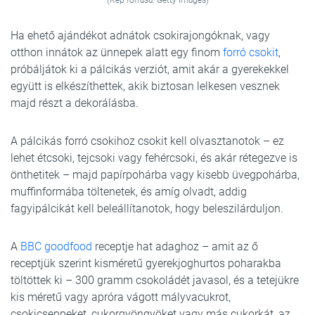
(Kép forrása: Getty Images)
Ha ehető ajándékot adnátok csokirajongóknak, vagy
otthon innátok az ünnepek alatt egy finom
forró csokit
,
próbáljátok ki a pálcikás verziót, amit akár a gyerekekkel
együtt is elkészíthettek, akik biztosan lelkesen vesznek
majd részt a dekorálásba.
A pálcikás forró csokihoz csokit kell olvasztanotok – ez
lehet étcsoki, tejcsoki vagy fehércsoki, és akár rétegezve is
önthetitek – majd papírpohárba vagy kisebb üvegpohárba,
muffinformába töltenetek, és amíg olvadt, addig
fagyipálcikát kell beleállítanotok, hogy beleszilárduljon.
A
BBC goodfood
receptje hat adaghoz – amit az ő
receptjük szerint kisméretű gyerekjoghurtos poharakba
töltöttek ki – 300 gramm csokoládét javasol, és a tetejükre
kis méretű vagy apróra vágott mályvacukrot,
csokicseppeket, cukorgyöngyöket vagy más cukorkát, az