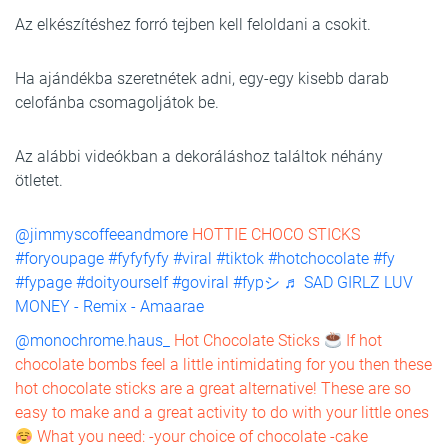
Az elkészítéshez forró tejben kell feloldani a csokit.
Ha ajándékba szeretnétek adni, egy-egy kisebb darab
celofánba csomagoljátok be.
Az alábbi videókban a dekoráláshoz találtok néhány
ötletet.
@jimmyscoffeeandmore
HOTTIE CHOCO STICKS
#foryoupage
#fyfyfyfy
#viral
#tiktok
#hotchocolate
#fy
#fypage
#doityourself
#goviral
#fypシ
♬ SAD GIRLZ LUV
MONEY - Remix - Amaarae
@monochrome.haus_
Hot Chocolate Sticks
If hot
chocolate bombs feel a little intimidating for you then these
hot chocolate sticks are a great alternative! These are so
easy to make and a great activity to do with your little ones
What you need: -your choice of chocolate -cake