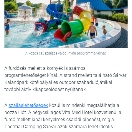
A közös csúszdázás valódi nyári programmá válhat.
A fürdőzés mellett a környék is számos
programlehetőséget kínál. A strand mellett található Sárvári
Kalandpark kötélpályái és outdoor szabadulójátékai
további aktív kikapcsolódást nyújtanak.
A
szálláslehetőségek
közül is mindenki megtalálhatja a
hozzá illőt. A négycsillagos VitalMed Hotel közvetlenül a
fürdő mellett kínál kényelmes családi pihenést, míg a
Thermal Camping Sárvár azok számára lehet ideális