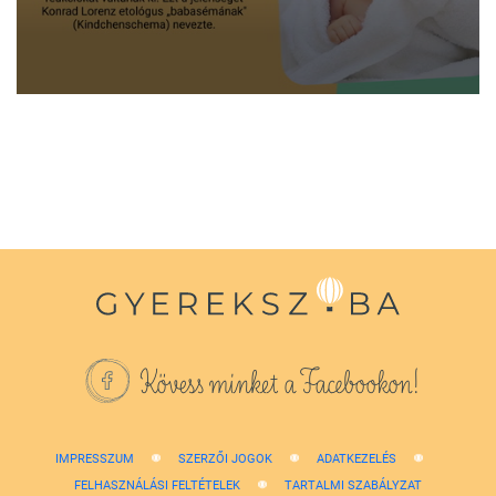
0
seconds
of
1
minute,
38
seconds
Kövess minket a Facebookon!
IMPRESSZUM
SZERZŐI JOGOK
ADATKEZELÉS
FELHASZNÁLÁSI FELTÉTELEK
TARTALMI SZABÁLYZAT