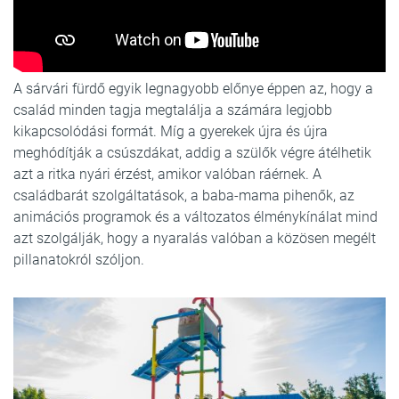
A sárvári fürdő egyik legnagyobb előnye éppen az, hogy a
család minden tagja megtalálja a számára legjobb
kikapcsolódási formát. Míg a gyerekek újra és újra
meghódítják a csúszdákat, addig a szülők végre átélhetik
azt a ritka nyári érzést, amikor valóban ráérnek. A
családbarát szolgáltatások, a baba-mama pihenők, az
animációs programok és a változatos élménykínálat mind
azt szolgálják, hogy a nyaralás valóban a közösen megélt
pillanatokról szóljon.