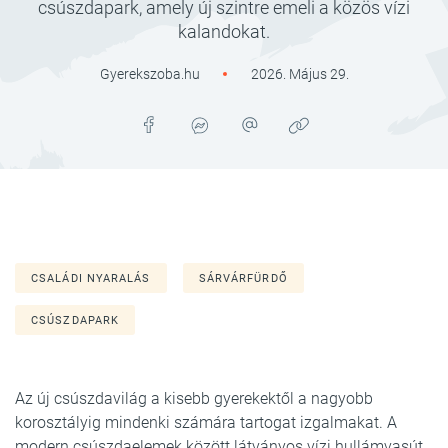
csúszdapark, amely új szintre emeli a közös vízi
kalandokat.
Gyerekszoba.hu
2026. Május 29.
CSALÁDI NYARALÁS
SÁRVÁRFÜRDŐ
CSÚSZDAPARK
Az új csúszdavilág a kisebb gyerekektől a nagyobb
korosztályig mindenki számára tartogat izgalmakat. A
modern csúszdaelemek között látványos vízi hullámvasút,