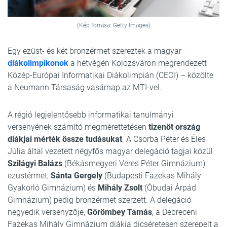
(Kép forrása: Getty Images)
Egy ezüst- és két bronzérmet szereztek a magyar
diákolimpikonok
a hétvégén Kolozsváron megrendezett
Közép-Európai Informatikai Diákolimpián (CEOI) – közölte
a Neumann Társaság vasárnap az MTI-vel.
A régió legjelentősebb informatikai tanulmányi
versenyének számító megmérettetésen
tizenöt ország
diákjai mérték össze tudásukat
. A Csorba Péter és Éles
Júlia által vezetett négyfős magyar delegáció tagjai közül
Szilágyi Balázs
(Békásmegyeri Veres Péter Gimnázium)
ezüstérmet,
Sánta Gergely
(Budapesti Fazekas Mihály
Gyakorló Gimnázium) és
Mihály Zsolt
(Óbudai Árpád
Gimnázium) pedig bronzérmet szerzett. A delegáció
negyedik versenyzője,
Görömbey Tamás
, a Debreceni
Fazekas Mihály Gimnázium diákja dicséretesen szerepelt a