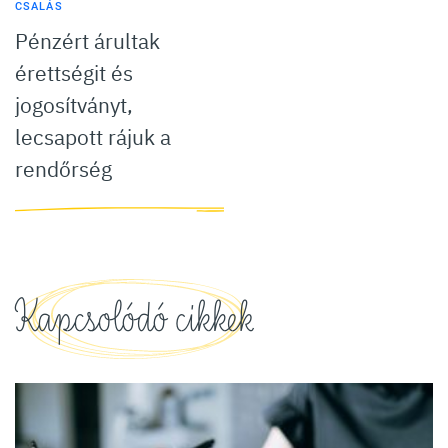
CSALÁS
Pénzért árultak
érettségit és
jogosítványt,
lecsapott rájuk a
rendőrség
Kapcsolódó cikkek