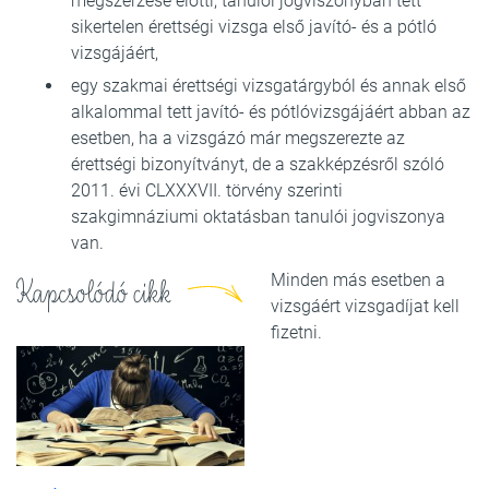
megszerzése előtti, tanulói jogviszonyban tett
sikertelen érettségi vizsga első javító- és a pótló
vizsgájáért,
egy szakmai érettségi vizsgatárgyból és annak első
alkalommal tett javító- és pótlóvizsgájáért abban az
esetben, ha a vizsgázó már megszerezte az
érettségi bizonyítványt, de a szakképzésről szóló
2011. évi CLXXXVII. törvény szerinti
szakgimnáziumi oktatásban tanulói jogviszonya
van.
Minden más esetben a
Kapcsolódó cikk
vizsgáért vizsgadíjat kell
fizetni.