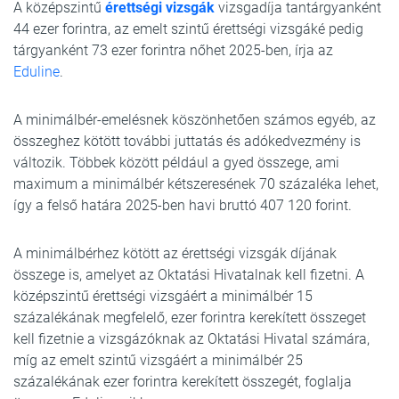
A középszintű
érettségi vizsgák
vizsgadíja tantárgyanként
44 ezer forintra, az emelt szintű érettségi vizsgáké pedig
tárgyanként 73 ezer forintra nőhet 2025-ben, írja az
Eduline
.
A minimálbér-emelésnek köszönhetően számos egyéb, az
összeghez kötött további juttatás és adókedvezmény is
változik. Többek között például a gyed összege, ami
maximum a minimálbér kétszeresének 70 százaléka lehet,
így a felső határa 2025-ben havi bruttó 407 120 forint.
A minimálbérhez kötött az érettségi vizsgák díjának
összege is, amelyet az Oktatási Hivatalnak kell fizetni. A
középszintű érettségi vizsgáért a minimálbér 15
százalékának megfelelő, ezer forintra kerekített összeget
kell fizetnie a vizsgázóknak az Oktatási Hivatal számára,
míg az emelt szintű vizsgáért a minimálbér 25
százalékának ezer forintra kerekített összegét, foglalja