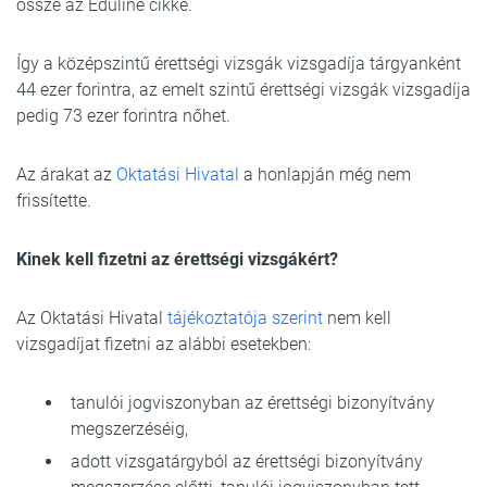
össze az Eduline cikke.
Így a középszintű érettségi vizsgák vizsgadíja tárgyanként
44 ezer forintra, az emelt szintű érettségi vizsgák vizsgadíja
pedig 73 ezer forintra nőhet.
Az árakat az
Oktatási Hivatal
a honlapján még nem
frissítette.
Kinek kell fi
zetni az érettségi vizsgákért?
Az Oktatási Hivatal
tájékoztatója szerint
nem kell
vizsgadíjat fizetni az alábbi esetekben:
tanulói jogviszonyban az érettségi bizonyítvány
megszerzéséig,
adott vizsgatárgyból az érettségi bizonyítvány