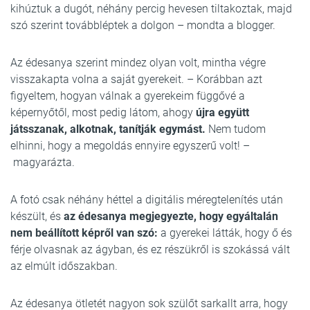
kihúztuk a dugót, néhány percig hevesen tiltakoztak, majd
szó szerint továbbléptek a dolgon – mondta a blogger.
Az édesanya szerint mindez olyan volt, mintha végre
visszakapta volna a saját gyerekeit. – Korábban azt
figyeltem, hogyan válnak a gyerekeim függővé a
képernyőtől, most pedig látom, ahogy
újra együtt
játsszanak, alkotnak, tanítják egymást.
Nem tudom
elhinni, hogy a megoldás ennyire egyszerű volt! –
magyarázta.
A fotó csak néhány héttel a digitális méregtelenítés után
készült, és
az édesanya megjegyezte, hogy egyáltalán
nem beállított képről van szó:
a gyerekei látták, hogy ő és
férje olvasnak az ágyban, és ez részükről is szokássá vált
az elmúlt időszakban.
Az édesanya ötletét nagyon sok szülőt sarkallt arra, hogy